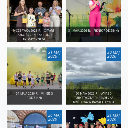
9 CZERWCA 2026 R. - OFFART -
31 MAJA 2026 R. - PIKNIK RODZINNY
ZAKOŃCZENIE SEZONU
ARTYSTYCZNEGO
31 MAJ
30 MAJ
2026
2026
31 MAJA 2026 R. - VIII BIEG
30 MAJA 2026 R. - WYJAZD
RODZINNY
TURYSTYCZNY PN. SĄDECKA
KRÓLOWA W RAMACH CYKLU
"DALEKO JESZCZE?"
26 MAJ
21 MAJ
2026
2026