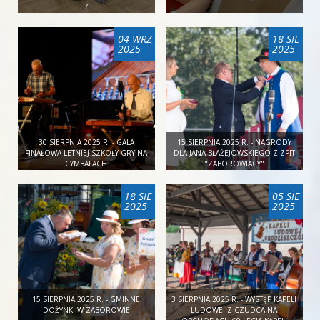
7
04 WRZ
18 SIE
2025
2025
30 SIERPNIA 2025 R. - GALA
15 SIERPNIA 2025 R. - NAGRODY
FINAŁOWA LETNIEJ SZKOŁY GRY NA
DLA JANA BŁAŻEJOWSKIEGO Z ZPIT
CYMBAŁACH
"ZABOROWIACY"
18 SIE
05 SIE
2025
2025
15 SIERPNIA 2025 R. - GMINNE
3 SIERPNIA 2025 R. - WYSTĘP KAPELI
DOŻYNKI W ZABOROWIE
LUDOWEJ Z CZUDCA NA