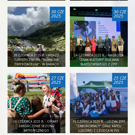
WOJEWÓDZKIM PRZEGLĄDZIE
WIEJSKICH ZESPOŁÓW
30 CZE
30 CZE
ŚPIEWACZYCH
2025
2025
28 CZERWCA 2025 R. - WYJAZD
24 CZERWCA 2025 R. - NAGRODA
TURYSTYCZNY PN. "ROHACKIE
"ZNAK KULTURY" DLA JANA
ZWIERCIADEŁKA" - W RAMACH
BŁAŻEJOWSKIEGO Z ZPIT
CYKLU "DALEKO JESZCZE?"
"ZABOROWIACY"
27 CZE
25 CZE
2025
2025
24 CZERWCA 2025 R. - OFFART -
15 CZERWCA 2025 R. - UDZIAŁ ZPIT
ZAKOŃCZENIE SEZONU
"ZABOROWIACY" ORAZ KAPELI
ARTYSTYCZNEGO
LUDOWEJ Z CZUDCA W XVII