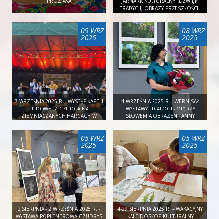
PROZIAKA
JARMARK KULTURALNY "DŹWIĘKI
TRADYCJI, OBRAZY PRZESZŁOŚCI"
09 WRZ
08 WRZ
2025
2025
7 WRZEŚNIA 2025 R. - WYSTĘP KAPELI
4 WRZEŚNIA 2025 R. - WERNISAŻ
LUDOWEJ Z CZUDCA NA
WYSTAWY "DIALOGI - MIĘDZY
ZIEMNIACZANYCH HARCACH W
SŁOWEM A OBRAZEM" ANNY
STRASZYDLU
PSZONKI
05 WRZ
05 WRZ
2025
2025
2 SIERPNIA - 2 WRZEŚNIA 2025 R. -
4-29 SIERPNIA 2025 R. – WAKACYJNY
WYSTAWA POPLENEROWA CZUDRYS
KALEJDOSKOP KULTURALNY