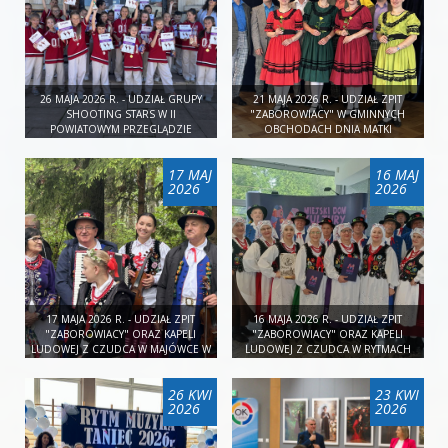
26 MAJA 2026 R. - UDZIAŁ GRUPY
21 MAJA 2026 R. - UDZIAŁ ZPIT
SHOOTING STARS W II
"ZABOROWIACY" W GMINNYCH
POWIATOWYM PRZEGLĄDZIE
OBCHODACH DNIA MATKI
DZIECIĘCYCH I MŁODZIEŻOWYCH
ZESPOŁÓW TANECZNYCH W
17 MAJ
16 MAJ
BOGUCHWALE.
2026
2026
17 MAJA 2026 R. - UDZIAŁ ZPIT
16 MAJA 2026 R. - UDZIAŁ ZPIT
"ZABOROWIACY" ORAZ KAPELI
"ZABOROWIACY" ORAZ KAPELI
LUDOWEJ Z CZUDCA W MAJÓWCE W
LUDOWEJ Z CZUDCA W RYTMACH
BRATKOWICACH
TRADYCJI Z ZPIT "ŁAŃCUT"
26 KWI
23 KWI
2026
2026