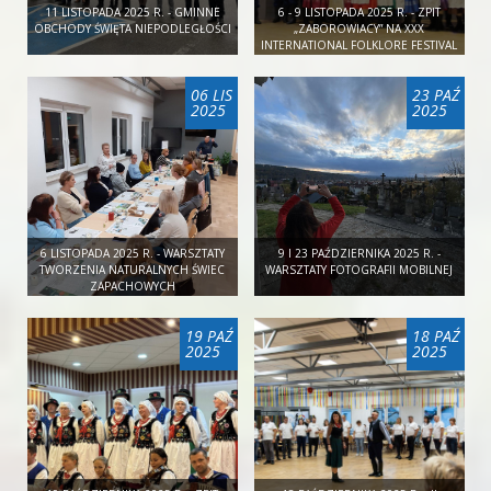
11 LISTOPADA 2025 R. - GMINNE
6 - 9 LISTOPADA 2025 R. - ZPIT
OBCHODY ŚWIĘTA NIEPODLEGŁOŚCI
„ZABOROWIACY” NA XXX
INTERNATIONAL FOLKLORE FESTIVAL
W PRADZE
06 LIS
23 PAŹ
2025
2025
6 LISTOPADA 2025 R. - WARSZTATY
9 I 23 PAŹDZIERNIKA 2025 R. -
TWORZENIA NATURALNYCH ŚWIEC
WARSZTATY FOTOGRAFII MOBILNEJ
ZAPACHOWYCH
19 PAŹ
18 PAŹ
2025
2025