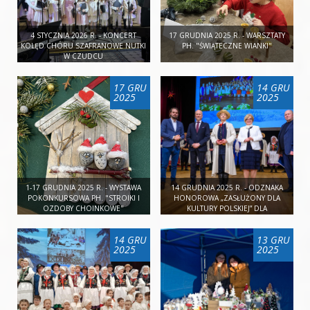
4 STYCZNIA 2026 R. - KONCERT
17 GRUDNIA 2025 R. - WARSZTATY
KOLĘD CHÓRU SZAFRANOWE NUTKI
PH. "ŚWIĄTECZNE WIANKI"
W CZUDCU
17 GRU
14 GRU
2025
2025
1-17 GRUDNIA 2025 R. - WYSTAWA
14 GRUDNIA 2025 R. - ODZNAKA
POKONKURSOWA PH. "STROIKI I
HONOROWA „ZASŁUŻONY DLA
OZDOBY CHOINKOWE"
KULTURY POLSKIEJ” DLA
KRZYSZTOFA MLECZKI
14 GRU
13 GRU
2025
2025