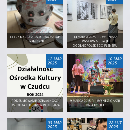
13 I 27 MARCA 2025 R. - WARSZTATY
14 MARCA 2025 R. - WERNISAŻ
CERAMICZNE
WYSTAWY 6 EDYCJI
OGÓLNOPOLSKIEGO PLENERU
RYSUNKOWEGO CZUDRYS
12 MAR
10 MAR
2025
2025
PODSUMOWANIE DZIAŁALNOŚCI
9 MARCA 2025 R. - EVENT Z OKAZJI
OŚRODKA KULTURY W ROKU 2024
DNIA KOBIET
03 MAR
28 LUT
2025
2025