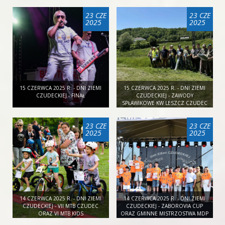
PODKARPACKIM JARMARKU
LUDOWYM ,,ROZTAŃCZONY
23 CZE
23 CZE
CHORZELÓW 2025"
2025
2025
15 CZERWCA 2025 R. - DNI ZIEMI
15 CZERWCA 2025 R. - DNI ZIEMI
CZUDECKIEJ - FINAŁ
CZUDECKIEJ - ZAWODY
SPŁAWIKOWE KW LESZCZ CZUDEC
23 CZE
23 CZE
2025
2025
14 CZERWCA 2025 R. - DNI ZIEMI
14 CZERWCA 2025 R. - DNI ZIEMI
CZUDECKIEJ - VII MTB CZUDEC
CZUDECKIEJ - ZABOROVIA CUP
ORAZ VI MTB KIDS
ORAZ GMINNE MISTRZOSTWA MDP
W SIATKÓWCE PLAŻOWEJ