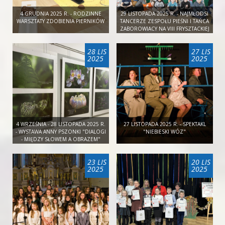
4 GRUDNIA 2025 R. - RODZINNE
29 LISTOPADA 2025 R. - NAJMŁODSI
WARSZTATY ZDOBIENIA PIERNIKÓW
TANCERZE ZESPOŁU PIEŚNI I TAŃCA
ZABOROWIACY NA VIII FRYSZTACKIEJ
KONFERENCJI KULTURY LUDOWEJ
28 LIS
27 LIS
2025
2025
4 WRZEŚNIA - 28 LISTOPADA 2025 R.
27 LISTOPADA 2025 R. - SPEKTAKL
- WYSTAWA ANNY PSZONKI "DIALOGI
"NIEBIESKI WÓZ"
- MIĘDZY SŁOWEM A OBRAZEM"
23 LIS
20 LIS
2025
2025