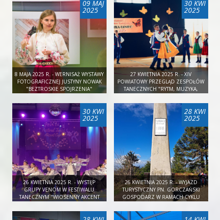
09 MAJ
30 KWI
2025
2025
8 MAJA 2025 R. - WERNISAŻ WYSTAWY
27 KWIETNIA 2025 R. - XIV
FOTOGRAFICZNEJ JUSTYNY NOWAK
POWIATOWY PRZEGLĄD ZESPOŁÓW
"BEZTROSKIE SPOJRZENIA"
TANECZNYCH "RYTM, MUZYKA,
TANIEC" NIEBYLEC 2025
30 KWI
28 KWI
2025
2025
26 KWIETNIA 2025 R. - WYSTĘP
26 KWIETNIA 2025 R. - WYJAZD
GRUPY VENOM W FESTIWALU
TURYSTYCZNY PN. GORCZAŃSKI
TANECZNYM "WIOSENNY AKCENT
GOSPODARZ W RAMACH CYKLU
CUP" W BĘDZINIE
"DALEKO JESZCZE?"
28 KWI
14 KWI