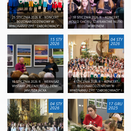
25 STYCZNIA 2026 R. - KONCERT
18 STYCZNIA 2026 R. - KONCERT
BOŻONARODZENIOWY W
KOLĘD CHÓRU SZAFRANOWE NUTKI
WYKONANIU ZPIT "ZABOROWIACY" I
W WYŻNEM
KAPELI LUDOWEJ Z CZUDCA W
CZUDCU
15 STY
04 STY
2026
2026
15 STYCZNIA 2026 R. - WERNISAŻ
4 STYCZNIA 2026 R. - KONCERT
WYSTAWY „PEJZAŻE MOJEJ ZIEMI”
BOŻONARODZENIOWY W
JANUSZA JACKA
WYKONANIU ZPIT "ZABOROWIACY" I
KAPELI LUDOWEJ Z CZUDCA W
ZABOROWIE
04 STY
17 GRU
2026
2025