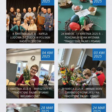
2025
2025
8 KWIETNIA 2025 R. - KAPELA
24 MARCA - 11 KWIETNIA 2025 R. -
LUDOWA Z CZUDCA W POLSKIM
POKONKURSOWA WYSTAWA
RADIU RZESZÓW
"TRADYCYJNE PALMY I PISANKI
WIELKANOCNE"
04 KWI
03 KWI
2025
2025
3 KWIETNIA 2025 R. - WARSZTATY PT.
31 MARCA 2025 R. - WYNIKI XXXIV
"TRADYCYJNE PALMY I PISANKI
GMINNEGO KONKURSU NA
WIELKANOCNE"
TRADYCYJNE PALMY I PISANKI
WIELKANOCNE
28 MAR
24 MAR
2025
2025