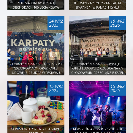
ZPIT "ZABOROWIACY" NA
TURYSTYCZNY PN. "SZKARŁATEM
OBCHODACH 100-LECIA KGW W
SKĄPANE" - W RAMACH CYKLU
GRODZISKU
"DALEKO JESZCZE?"
24 WRZ
15 WRZ
2025
2025
21 WRZEŚNIA 2025 R. - UDZIAŁ ZPIT
14 WRZEŚNIA 2025 R. - WYSTĘP
"ZABOROWIACY" ORAZ KAPELI
KAPELI LUDOWEJ Z CZUDCA NA XIV
LUDOWEJ Z CZUDCA W FESTIWALU
GŁOGOWSKIM PRZEGLĄDZIE KAPEL
"KARPATY NA WIDELCU"
I ŚPIEWAKÓW LUDOWYCH „WYKOPKI”
15 WRZ
15 WRZ
2025
2025
14 WRZEŚNIA 2025 R. - II FESTIWAL
14 WRZEŚNIA 2025 R. - CZUDECKI