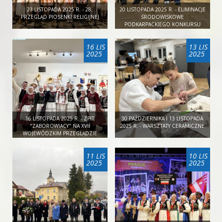
23 LISTOPADA 2025 R. - 28.
20 LISTOPADA 2025 R. - ELIMINACJE
PRZEGLĄD PIOSENKI RELIGIJNEJ
ŚRODOWISKOWE
PODKARPACKIEGO KONKURSU
LITERATURA I DZIECI
16 LIS
13 LIS
2025
2025
16 LISTOPADA 2025 R. - ZPIT
30 PAŹDZIERNIKA I 13 LISTOPADA
"ZABOROWIACY" NA XVII
2025 R. - WARSZTATY CERAMICZNE
WOJEWÓDZKIM PRZEGLĄDZIE
TANECZNYM ,,ROZTAŃCZONA
JESIEŃ"
11 LIS
10 LIS
2025
2025