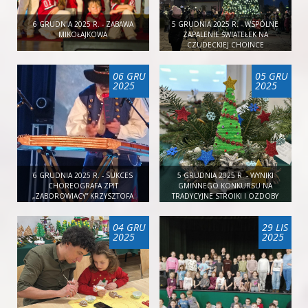
6 GRUDNIA 2025 R. - ZABAWA
5 GRUDNIA 2025 R. - WSPÓLNE
MIKOŁAJKOWA
ZAPALENIE ŚWIATEŁEK NA
CZUDECKIEJ CHOINCE
06 GRU
05 GRU
2025
2025
6 GRUDNIA 2025 R. - SUKCES
5 GRUDNIA 2025 R. - WYNIKI
CHOREOGRAFA ZPIT
GMINNEGO KONKURSU NA
„ZABOROWIACY” KRZYSZTOFA
TRADYCYJNE STROIKI I OZDOBY
MLECZKO PODCZAS 44. SPOTKAŃ
CHOINKOWE
CYMBALISTÓW
04 GRU
29 LIS
2025
2025