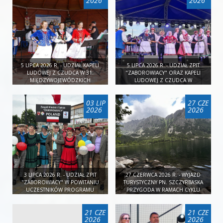
2026
2026
5 LIPCA 2026 R. - UDZIAŁ KAPELI
5 LIPCA 2026 R. - UDZIAŁ ZPIT
LUDOWEJ Z CZUDCA W 31.
"ZABOROWIACY" ORAZ KAPELI
MIĘDZYWOJEWÓDZKICH
LUDOWEJ Z CZUDCA W
SPOTKANIACH KAPEL LUDOWYCH W
OBCHODACH DNI WIELOPOLA
MARKUSZOWEJ
03 LIP
27 CZE
2026
2026
3 LIPCA 2026 R. - UDZIAŁ ZPIT
27 CZERWCA 2026 R. - WYJAZD
"ZABOROWIACY" W POWITANIU
TURYSTYCZNY PN. SZCZYRBASKA
UCZESTNIKÓW PROGRAMU
PRZYGODA W RAMACH CYKLU
CHARTER W STRZYŻOWIE
"DALEKO JESZCZE?"
21 CZE
21 CZE
2026
2026