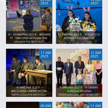
2025
2025
10 - 24 KWIETNIA 2025 R. - WYSTAWA
12 KWIETNIA 2025 R. - IV CZUDECKI
PT. "ZBRODNIA KATYŃSKA 1940.
KIERMASZ WIELKANOCNY
ZAGŁADA POLSKICH ELIT"
11 KWI
11 KWI
2025
2025
10 KWIETNIA 2025 R. -
9 KWIETNIA 2025 R. - III GMINNY
WIECZORNICA PATRIOTYCZNA
KONKURS PIOSENKI
"KATYŃ-GOLGOTA WSCHODU"
PRZEDSZKOLNEJ „WIOSENNY HIT”.
09 KWI
11 KWI