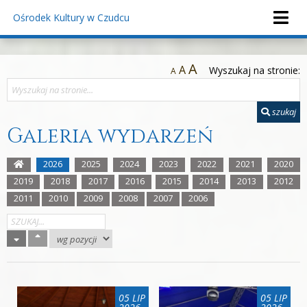
Ośrodek Kultury
w Czudcu
A
A
Wyszukaj na stronie:
A
szukaj
Galeria wydarzeń
2026
2025
2024
2023
2022
2021
2020
2019
2018
2017
2016
2015
2014
2013
2012
2011
2010
2009
2008
2007
2006
05 LIP
05 LIP