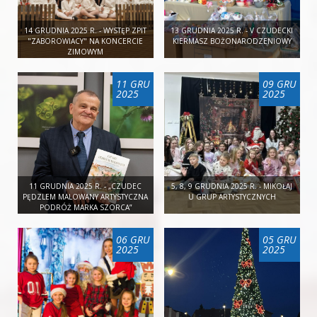
14 GRUDNIA 2025 R. - WYSTĘP ZPIT
13 GRUDNIA 2025 R. - V CZUDECKI
"ZABOROWIACY" NA KONCERCIE
KIERMASZ BOŻONARODZENIOWY
ZIMOWYM
11 GRU
09 GRU
2025
2025
11 GRUDNIA 2025 R. - „CZUDEC
5, 8, 9 GRUDNIA 2025 R. - MIKOŁAJ
PĘDZLEM MALOWANY ARTYSTYCZNA
U GRUP ARTYSTYCZNYCH
PODRÓŻ MARKA SZORCA”
06 GRU
05 GRU
2025
2025