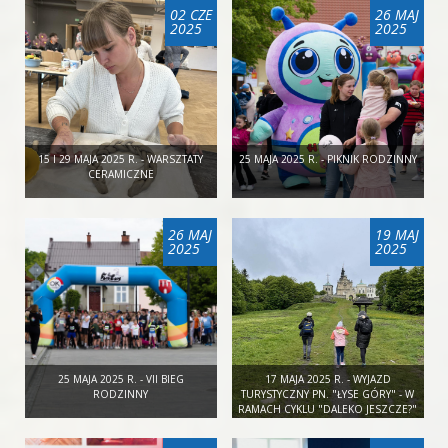
02 CZE
26 MAJ
2025
2025
15 I 29 MAJA 2025 R. - WARSZTATY
25 MAJA 2025 R. - PIKNIK RODZINNY
CERAMICZNE
26 MAJ
19 MAJ
2025
2025
25 MAJA 2025 R. - VII BIEG
17 MAJA 2025 R. - WYJAZD
RODZINNY
TURYSTYCZNY PN. "ŁYSE GÓRY" - W
RAMACH CYKLU "DALEKO JESZCZE?"