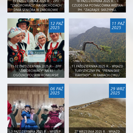
19 PAŹDZIERNIKA 2025 R. - ZPIT
18 PAŹDZIERNIKA 2025 R. - II
"ZABOROWIACY" NA OBCHODACH
CZUDECKA POTAŃCÓWKA WIEJSKA
DNIA SENIORA W ZABOROWIE
PH. "ZAGRAJŻE SKRZYPKU,
POTUPIEM SE RAZEM"
12 PAŹ
11 PAŹ
2025
2025
11-12 PAŹDZIERNIKA 2025 R. - ZPIT
11 PAŹDZIERNIKA 2025 R. - WYJAZD
"ZABOROWIACY" NA 41
TURYSTYCZNY PN. "PIENIŃSKIE
OGÓLNOPOLSKIM KONKURSIE
RARYTASY" - W RAMACH CYKLU
TAŃCA LUDOWEGO W TRZCIANIE
"DALEKO JESZCZE?"
06 PAŹ
29 WRZ
2025
2025
3 PAŹDZIERNIKA 2025 R. - WYSTĘP
27 WRZEŚNIA 2025 R. - WYJAZD