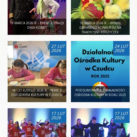
15 MARCA 2026 R. - EVENT Z OKAZJI
10 MARCA 2026 R. - WYNIKI
DNIA KOBIET
GMINNEGO KONKURSU NA
TRADYCYJNY KOSZYCZEK
WIELKANOCNY
27 LUT
24 LUT
2026
2026
16 - 27 LUTEGO 2026 R. - FERIE Z
PODSUMOWANIE DZIAŁALNOŚCI
OŚRODKIEM KULTURY W CZUDCU
OŚRODKA KULTURY W ROKU 2025
17 LUT
17 LUT
2026
2026