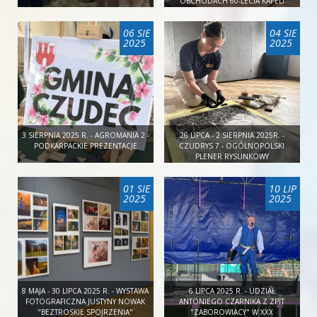
OBCHODACH 60-LECIA KAPELI
LUDOWEJ "GRODZISZCZOKI"
06 SIE
04 SIE
2025
2025
3 SIERPNIA 2025 R. - AGROMANIA 2 -
26 LIPCA - 2 SIERPNIA 2025R. -
PODKARPACKIE PREZENTACJE
CZUDRYS 7 - OGÓLNOPOLSKI
PLENER RYSUNKOWY
01 SIE
10 LIP
2025
2025
8 MAJA - 30 LIPCA 2025 R. - WYSTAWA
6 LIPCA 2025 R. - UDZIAŁ
FOTOGRAFICZNA JUSTYNY NOWAK
ANTONIEGO CZARNIKA Z ZPIT
"BEZTROSKIE SPOJRZENIA"
"ZABOROWIACY" W XXX