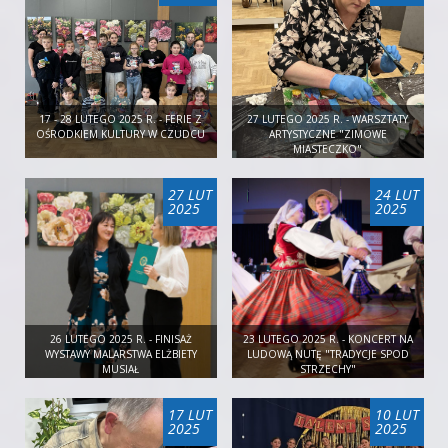
17 - 28 LUTEGO 2025 R. - FERIE Z
27 LUTEGO 2025 R. - WARSZTATY
OŚRODKIEM KULTURY W CZUDCU
ARTYSTYCZNE "ZIMOWE
MIASTECZKO"
27 LUT
24 LUT
2025
2025
26 LUTEGO 2025 R. - FINISAŻ
23 LUTEGO 2025 R. - KONCERT NA
WYSTAWY MALARSTWA ELŻBIETY
LUDOWĄ NUTĘ "TRADYCJE SPOD
MUSIAŁ
STRZECHY"
17 LUT
10 LUT
2025
2025