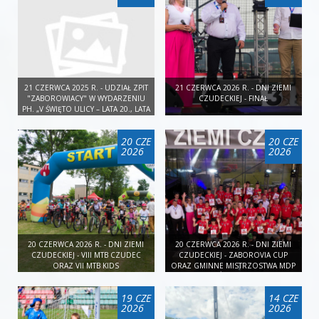
21 CZERWCA 2025 R. - UDZIAŁ ZPIT
21 CZERWCA 2026 R. - DNI ZIEMI
"ZABOROWIACY" W WYDARZENIU
CZUDECKIEJ - FINAŁ
PH. „V ŚWIĘTO ULICY – LATA 20., LATA
30. XX WIEKU”,
20 CZE
20 CZE
2026
2026
20 CZERWCA 2026 R. - DNI ZIEMI
20 CZERWCA 2026 R. - DNI ZIEMI
CZUDECKIEJ - VIII MTB CZUDEC
CZUDECKIEJ - ZABOROVIA CUP
ORAZ VII MTB KIDS
ORAZ GMINNE MISTRZOSTWA MDP
W SIATKÓWCE PLAŻOWEJ
19 CZE
14 CZE
2026
2026