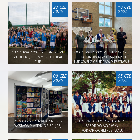
23 CZE
10 CZE
2025
2025
13 CZERWCA 2025 R. - DNI ZIEMI
8 CZERWCA 2025 R. - UDZIAŁ ZPIT
CZUDECKIEJ - SUMMER FOOTBALL
"ZABOROWIACY" ORAZ KAPELI
CUP
LUDOWEJ Z CZUDCA W V FESTIWALU
KULTURY LUDOWEJ IM. STEFANA
KŁOSOWICZA
09 CZE
05 CZE
2025
2025
26 MAJA - 6 CZERWCA 2025 R. -
1 CZERWCA 2025 R. - UDZIAŁ ZPIT
WYSTAWA PLASTYKI DZIECIĘCEJ
"ZABOROWIACY" W XVIII
PODKARPACKIM FESTIWALU
ZESPOŁÓW TAŃCA LUDOWEGO -
𝐆𝐀𝐂𝐎𝐊 𝟐𝟎𝟐𝟓