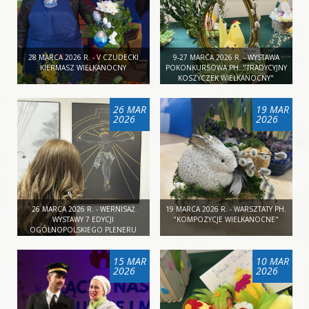
28 MARCA 2026 R. - V CZUDECKI
9-27 MARCA 2026 R. - WYSTAWA
KIERMASZ WIELKANOCNY
POKONKURSOWA PH. "TRADYCYJNY
KOSZYCZEK WIELKANOCNY"
26 MAR
19 MAR
2026
2026
26 MARCA 2026 R. - WERNISAŻ
19 MARCA 2026 R. - WARSZTATY PH.
WYSTAWY 7 EDYCJI
"KOMPOZYCJE WIELKANOCNE"
OGÓLNOPOLSKIEGO PLENERU
RYSUNKOWEGO CZUDRYS W
GALERII SZTUKI MOK W DĘBICY
15 MAR
10 MAR
2026
2026