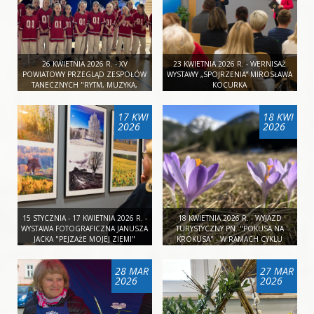
26 KWIETNIA 2026 R. - XV
23 KWIETNIA 2026 R. - WERNISAŻ
POWIATOWY PRZEGLĄD ZESPOŁÓW
WYSTAWY „SPOJRZENIA” MIROSŁAWA
TANECZNYCH "RYTM, MUZYKA,
KOCURKA
TANIEC" NIEBYLEC 2026
17 KWI
18 KWI
2026
2026
15 STYCZNIA - 17 KWIETNIA 2026 R. -
18 KWIETNIA 2026 R. - WYJAZD
WYSTAWA FOTOGRAFICZNA JANUSZA
TURYSTYCZNY PN. "POKUSA NA
JACKA "PEJZAŻE MOJEJ ZIEMI"
KROKUSA" - W RAMACH CYKLU
"DALEKO JESZCZE?"
28 MAR
27 MAR
2026
2026