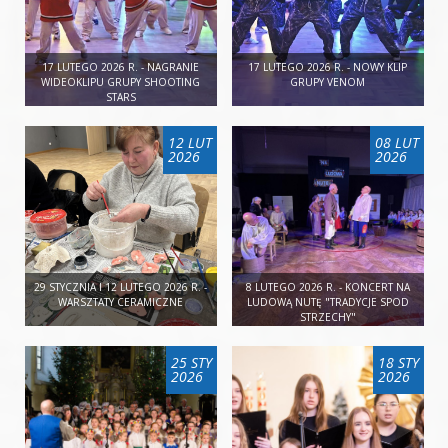
17 LUTEGO 2026 R. - NAGRANIE
17 LUTEGO 2026 R. - NOWY KLIP
WIDEOKLIPU GRUPY SHOOTING
GRUPY VENOM
STARS
12 LUT
08 LUT
2026
2026
29 STYCZNIA I 12 LUTEGO 2026 R. -
8 LUTEGO 2026 R. - KONCERT NA
WARSZTATY CERAMICZNE
LUDOWĄ NUTĘ "TRADYCJE SPOD
STRZECHY"
25 STY
18 STY
2026
2026