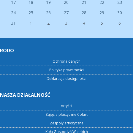
17
18
19
20
21
22
23
24
25
26
27
28
29
30
31
1
2
3
4
5
6
RODO
Ochrona danych
Polityka prywatności
Deklaracja dostępności
NASZA DZIAŁALNOŚĆ
Artyści
Zajęcia plastyczne Colart
Zespoły artystyczne
Koła Gospodyń Wiejskich