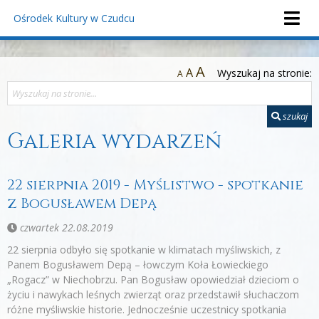
Ośrodek Kultury
w Czudcu
A
A
Wyszukaj na stronie:
A
szukaj
Galeria wydarzeń
22 sierpnia 2019 - Myślistwo - spotkanie
z Bogusławem Depą
czwartek 22.08.2019
22 sierpnia odbyło się spotkanie w klimatach myśliwskich, z
Panem Bogusławem Depą – łowczym Koła Łowieckiego
„Rogacz” w Niechobrzu. Pan Bogusław opowiedział dzieciom o
życiu i nawykach leśnych zwierząt oraz przedstawił słuchaczom
różne myśliwskie historie. Jednocześnie uczestnicy spotkania