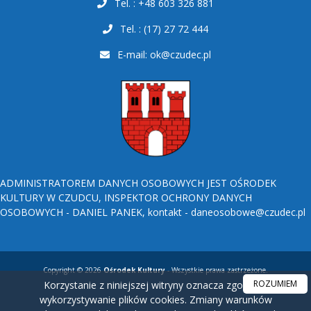
Tel. : +48 603 326 881
Tel. : (17) 27 72 444
E-mail:
ok@czudec.pl
ADMINISTRATOREM DANYCH OSOBOWYCH JEST OŚRODEK
KULTURY W CZUDCU, INSPEKTOR OCHRONY DANYCH
OSOBOWYCH - DANIEL PANEK, kontakt - daneosobowe@czudec.pl
Copyright © 2026
Ośrodek Kultury
- Wszystkie prawa zastrzeżone.
ROZUMIEM
Korzystanie z niniejszej witryny oznacza zgodę na
wykorzystywanie plików cookies. Zmiany warunków