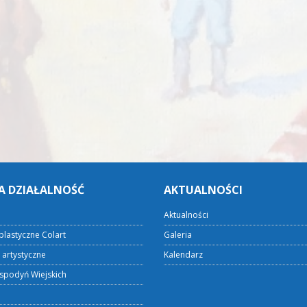
A DZIAŁALNOŚĆ
AKTUALNOŚCI
Aktualności
plastyczne Colart
Galeria
 artystyczne
Kalendarz
spodyń Wiejskich