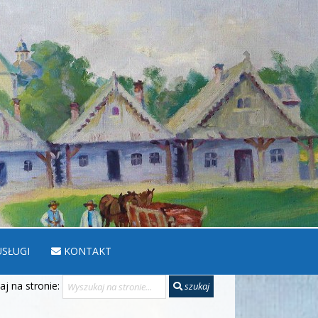
SŁUGI
KONTAKT
j na stronie:
szukaj