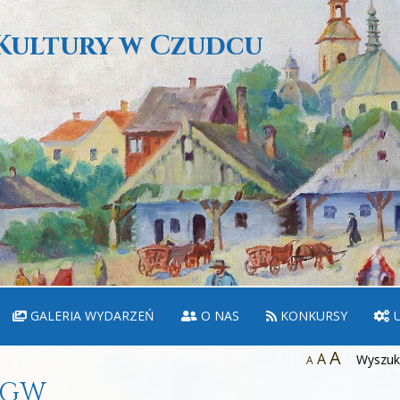
Kultury w Czudcu
GALERIA WYDARZEŃ
O NAS
KONKURSY
U
A
A
Wyszuka
A
KGW