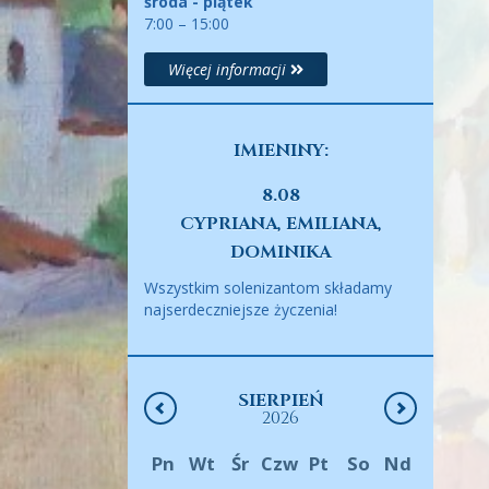
środa - piątek
7:00 – 15:00
Więcej informacji
IMIENINY:
8.08
CYPRIANA, EMILIANA,
DOMINIKA
Wszystkim solenizantom składamy
najserdeczniejsze życzenia!
SIERPIEŃ
2026
Pn
Wt
Śr
Czw
Pt
So
Nd