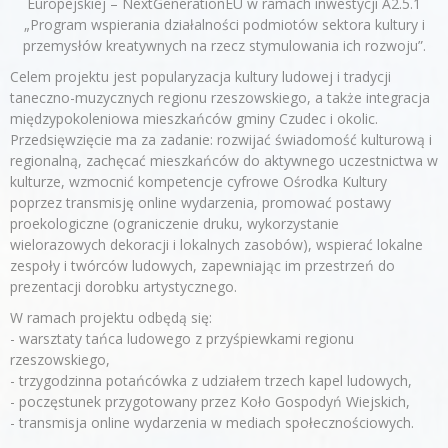
Europejskiej – NextGenerationEU w ramach inwestycji A2.5.1
„Program wspierania działalności podmiotów sektora kultury i
przemysłów kreatywnych na rzecz stymulowania ich rozwoju”.
Celem projektu jest popularyzacja kultury ludowej i tradycji
taneczno-muzycznych regionu rzeszowskiego, a także integracja
międzypokoleniowa mieszkańców gminy Czudec i okolic.
Przedsięwzięcie ma za zadanie: rozwijać świadomość kulturową i
regionalną, zachęcać mieszkańców do aktywnego uczestnictwa w
kulturze, wzmocnić kompetencje cyfrowe Ośrodka Kultury
poprzez transmisję online wydarzenia, promować postawy
proekologiczne (ograniczenie druku, wykorzystanie
wielorazowych dekoracji i lokalnych zasobów), wspierać lokalne
zespoły i twórców ludowych, zapewniając im przestrzeń do
prezentacji dorobku artystycznego.
W ramach projektu odbędą się:
- warsztaty tańca ludowego z przyśpiewkami regionu
rzeszowskiego,
- trzygodzinna potańcówka z udziałem trzech kapel ludowych,
- poczęstunek przygotowany przez Koło Gospodyń Wiejskich,
- transmisja online wydarzenia w mediach społecznościowych.