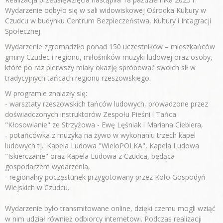
Wydarzenie odbyło się w sali widowiskowej Ośrodka Kultury w
Czudcu w budynku Centrum Bezpieczeństwa, Kultury i Intagracji
Społecznej.
Wydarzenie zgromadziło ponad 150 uczestników – mieszkańców
gminy Czudec i regionu, miłośników muzyki ludowej oraz osoby,
które po raz pierwszy miały okazję spróbować swoich sił w
tradycyjnych tańcach regionu rzeszowskiego.
W programie znalazły się:
- warsztaty rzeszowskich tańców ludowych, prowadzone przez
doświadczonych instruktorów Zespołu Pieśni i Tańca
"Kłosowianie" ze Strzyżowa - Ewę Lęśniak i Mariana Ciebiera,
- potańcówka z muzyką na żywo w wykonaniu trzech kapel
ludowych tj.: Kapela Ludowa "WieloPOLKA", Kapela Ludowa
"Iskierczanie" oraz Kapela Ludowa z Czudca, będąca
gospodarzem wydarzenia,
- regionalny poczęstunek przygotowany przez Koło Gospodyń
Wiejskich w Czudcu.
Wydarzenie było transmitowane online, dzięki czemu mogli wziąć
w nim udział również odbiorcy internetowi. Podczas realizacji