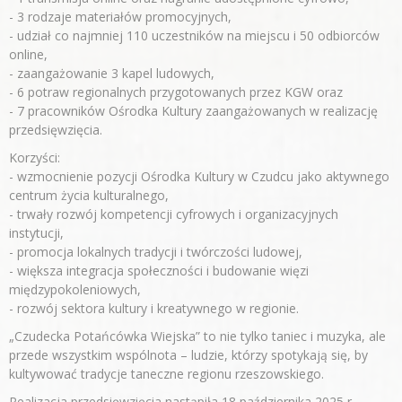
- 3 rodzaje materiałów promocyjnych,
- udział co najmniej 110 uczestników na miejscu i 50 odbiorców
online,
- zaangażowanie 3 kapel ludowych,
- 6 potraw regionalnych przygotowanych przez KGW oraz
- 7 pracowników Ośrodka Kultury zaangażowanych w realizację
przedsięwzięcia.
Korzyści:
- wzmocnienie pozycji Ośrodka Kultury w Czudcu jako aktywnego
centrum życia kulturalnego,
- trwały rozwój kompetencji cyfrowych i organizacyjnych
instytucji,
- promocja lokalnych tradycji i twórczości ludowej,
- większa integracja społeczności i budowanie więzi
międzypokoleniowych,
- rozwój sektora kultury i kreatywnego w regionie.
„Czudecka Potańcówka Wiejska” to nie tylko taniec i muzyka, ale
przede wszystkim wspólnota – ludzie, którzy spotykają się, by
kultywować tradycje taneczne regionu rzeszowskiego.
Realizacja przedsięwzięcia nastąpiła 18 października 2025 r.