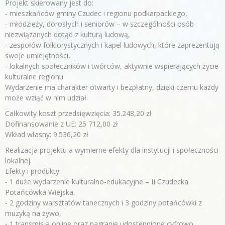
Projekt skierowany jest do:
- mieszkańców gminy Czudec i regionu podkarpackiego,
- młodzieży, dorosłych i seniorów – w szczególności osób
niezwiązanych dotąd z kulturą ludową,
- zespołów folklorystycznych i kapel ludowych, które zaprezentują
swoje umiejętności,
- lokalnych społeczników i twórców, aktywnie wspierających życie
kulturalne regionu.
Wydarzenie ma charakter otwarty i bezpłatny, dzięki czemu każdy
może wziąć w nim udział.
Całkowity koszt przedsięwzięcia: 35.248,20 zł
Dofinansowanie z UE: 25 712,00 zł
Wkład własny: 9.536,20 zł
Realizacja projektu a wymierne efekty dla instytucji i społeczności
lokalnej.
Efekty i produkty:
- 1 duże wydarzenie kulturalno-edukacyjne – II Czudecka
Potańcówka Wiejska,
- 2 godziny warsztatów tanecznych i 3 godziny potańcówki z
muzyką na żywo,
- 1 transmisja online oraz nagranie udostępnione cyfrowo,