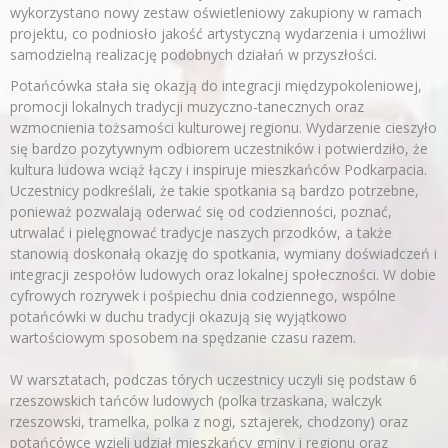
wykorzystano nowy zestaw oświetleniowy zakupiony w ramach
projektu, co podniosło jakość artystyczną wydarzenia i umożliwi
samodzielną realizację podobnych działań w przyszłości.
Potańcówka stała się okazją do integracji międzypokoleniowej,
promocji lokalnych tradycji muzyczno-tanecznych oraz
wzmocnienia tożsamości kulturowej regionu. Wydarzenie cieszyło
się bardzo pozytywnym odbiorem uczestników i potwierdziło, że
kultura ludowa wciąż łączy i inspiruje mieszkańców Podkarpacia.
Uczestnicy podkreślali, że takie spotkania są bardzo potrzebne,
ponieważ pozwalają oderwać się od codzienności, poznać,
utrwalać i pielęgnować tradycje naszych przodków, a także
stanowią doskonałą okazję do spotkania, wymiany doświadczeń i
integracji zespołów ludowych oraz lokalnej społeczności. W dobie
cyfrowych rozrywek i pośpiechu dnia codziennego, wspólne
potańcówki w duchu tradycji okazują się wyjątkowo
wartościowym sposobem na spędzanie czasu razem.
W warsztatach, podczas tórych uczestnicy uczyli się podstaw 6
rzeszowskich tańców ludowych (polka trzaskana, walczyk
rzeszowski, tramelka, polka z nogi, sztajerek, chodzony) oraz
potańcówce wzięli udział mieszkańcy gminy i regionu oraz