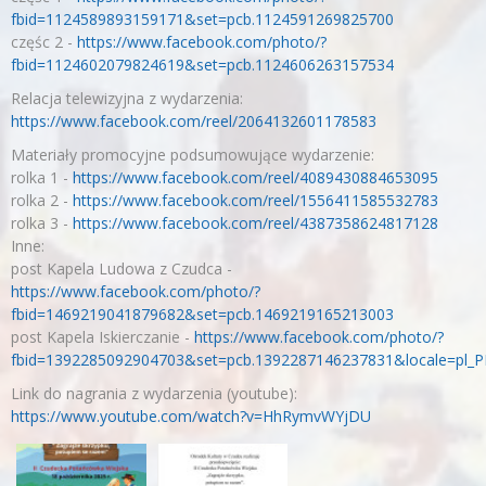
fbid=1124589893159171&set=pcb.1124591269825700
częśc 2 -
https://www.facebook.com/photo/?
fbid=1124602079824619&set=pcb.1124606263157534
Relacja telewizyjna z wydarzenia:
https://www.facebook.com/reel/2064132601178583
Materiały promocyjne podsumowujące wydarzenie:
rolka 1 -
https://www.facebook.com/reel/4089430884653095
rolka 2 -
https://www.facebook.com/reel/1556411585532783
rolka 3 -
https://www.facebook.com/reel/4387358624817128
Inne:
post Kapela Ludowa z Czudca -
https://www.facebook.com/photo/?
fbid=1469219041879682&set=pcb.1469219165213003
post Kapela Iskierczanie -
https://www.facebook.com/photo/?
fbid=1392285092904703&set=pcb.1392287146237831&locale=pl_P
Link do nagrania z wydarzenia (youtube):
https://www.youtube.com/watch?v=HhRymvWYjDU