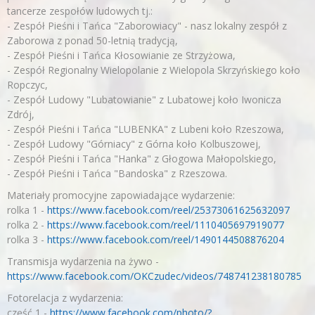
tancerze zespołów ludowych tj.:
- Zespół Pieśni i Tańca "Zaborowiacy" - nasz lokalny zespół z
Zaborowa z ponad 50-letnią tradycją,
- Zespół Pieśni i Tańca Kłosowianie ze Strzyżowa,
- Zespół Regionalny Wielopolanie z Wielopola Skrzyńskiego koło
Ropczyc,
- Zespół Ludowy "Lubatowianie" z Lubatowej koło Iwonicza
Zdrój,
- Zespół Pieśni i Tańca "LUBENKA" z Lubeni koło Rzeszowa,
- Zespół Ludowy "Górniacy" z Górna koło Kolbuszowej,
- Zespół Pieśni i Tańca "Hanka" z Głogowa Małopolskiego,
- Zespół Pieśni i Tańca "Bandoska" z Rzeszowa.
Materiały promocyjne zapowiadające wydarzenie:
rolka 1 -
https://www.facebook.com/reel/25373061625632097
rolka 2 -
https://www.facebook.com/reel/1110405697919077
rolka 3 -
https://www.facebook.com/reel/1490144508876204
Transmisja wydarzenia na żywo -
https://www.facebook.com/OKCzudec/videos/748741238180785
Fotorelacja z wydarzenia:
część 1 -
https://www.facebook.com/photo/?