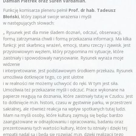
Damian Pietrek oraz Suren Vardanian.
Funkcję komisarza pleneru pełnił
Prof. dr hab. Tadeusz
Błoński
, który zapisał swoje wrażenia i myśli
w następujących słowach:
„ Rysunek jest dla mnie śladem doznań, odczuć, obserwacji,
formą zatrzymania chwili i formą przekazania informacji. Ma kilka
funkcji: jest skarbnicą wrażeń, emocji, stanu rzeczy i zjawisk. Jest
przysłowiowym węzłem, który przypomina mi sytuacje, które
zaistniały i spowodowały narysowanie. Rysunek wyraża moje
widzenie
i interpretowanie. Jest podstawowym środkiem przekazu. Rysunek
umożliwia dotknięcie tego, co jest ulotne
i w realności nie możemy uchwycić do ręki. W tym jest siła.
Umożliwia też przekazanie myśli i odczuć. Prace wykonane na
papierze reagują na doznania, które zaistniały tutaj w Czudcu. Jest
to dotknięcie m.in. historii, czasu w gęstwinie parku, w przestrzeni
sakralnej, ale również reakcja na wpływ spotkanych tutaj ludzi.
Mam na myśli osoby, które kulturą zajmują się będąc bardzo
zaangażowane w odnajdowaniu i opracowaniu, badaniu oraz
prezentowaniu tych wartości kultury, które tu istniały i dzięki tej
empatii nadal są i będą się rozwijać m.in. dzięki realizacji tego