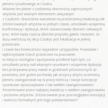
pleneru rysunkowego w Czudcu.
Właśnie ten plener z codzienną obecnością zaproszonych
artystów jest ważnym elementem związanym
z Czudcem. Stworzenie warunków na przestrzenną lokalizację tak
zróżnicowanych artystów w jednym czasie, umożliwiło wzajemną
konfrontację i dyskusje, które zaowocowały zbiorem ciekawych
prac, które będą częścią zbiorów przyszłej galerii. Uważam, że
dużą wartością tej akcji Czudrys jest lokalizacja w jednej
przestrzeni
i czasie bez konieczności wyjazdów i przyjazdów. Powstanie i
wykorzystanie trzech przestrzeni na pracownie
w miejscu noclegów i spożywania posiłków było tym, co
umożliwiło pracę nad własnymi rysunkami i wzajemne dyskusje
bez przerywania pracy nawet w godzinach późnonocnych aż
powstaną. Jest godne pochwały jak wszyscy artyści-uczestnicy
pleneru zaangażowali się w pracę twórczą i swoje koncepcje
rysunkowe opracowywane z tak wielkim zaangażowaniem.
Prezentowane prace najlepiej świadczą o wielkim zaangażowaniu
i poziomie artystów. Zróżnicowanie prac pod względem koncepcji
i wartości formalnych jest tego potwierdzeniem”.