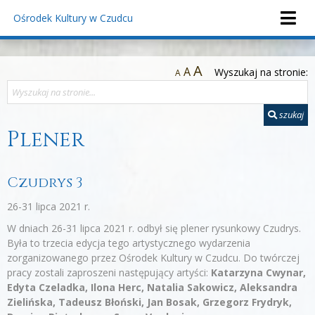
Ośrodek Kultury
w Czudcu
A
A
Wyszukaj na stronie:
A
szukaj
Plener
Czudrys 3
26-31 lipca 2021 r.
W dniach 26-31 lipca 2021 r. odbył się plener rysunkowy Czudrys.
Była to trzecia edycja tego artystycznego wydarzenia
zorganizowanego przez Ośrodek Kultury w Czudcu. Do twórczej
pracy zostali zaproszeni następujący artyści:
Katarzyna Cwynar,
Edyta Czeladka, Ilona Herc, Natalia Sakowicz, Aleksandra
Zielińska, Tadeusz Błoński, Jan Bosak, Grzegorz Frydryk,