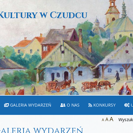
Kultury w Czudcu
GALERIA WYDARZEŃ
O NAS
KONKURSY
U
A
A
Wyszuka
A
aleria wydarzeń