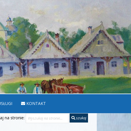
SŁUGI
KONTAKT
j na stronie:
szukaj