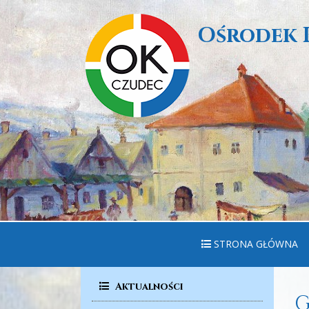
Ośrodek 
STRONA GŁÓWNA
Aktualności
G