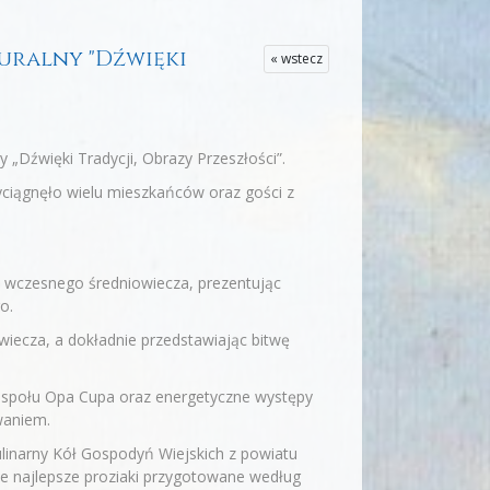
turalny "Dźwięki
« wstecz
y „Dźwięki Tradycji, Obrazy Przeszłości”.
ciągnęło wielu mieszkańców oraz gości z
y wczesnego średniowiecza, prezentując
o.
iecza, a dokładnie przedstawiając bitwę
zespołu Opa Cupa oraz energetyczne występy
waniem.
linarny Kół Gospodyń Wiejskich z powiatu
je najlepsze proziaki przygotowane według