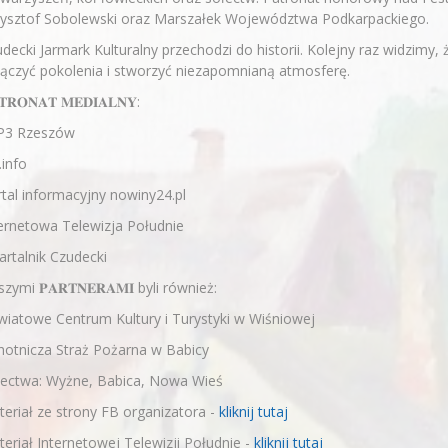
zysztof Sobolewski oraz Marszałek Województwa Podkarpackiego.
decki Jarmark Kulturalny przechodzi do historii. Kolejny raz widzimy, 
ączyć pokolenia i stworzyć niezapomnianą atmosferę.
𝐓𝐑𝐎𝐍𝐀𝐓 𝐌𝐄𝐃𝐈𝐀𝐋𝐍𝐘:
P3 Rzeszów
.info
tal informacyjny nowiny24.pl
ernetowa Telewizja Południe
rtalnik Czudecki
zymi 𝐏𝐀𝐑𝐓𝐍𝐄𝐑𝐀𝐌𝐈 byli również:
iatowe Centrum Kultury i Turystyki w Wiśniowej
otnicza Straż Pożarna w Babicy
łectwa: Wyżne, Babica, Nowa Wieś
eriał ze strony FB organizatora -
kliknij tutaj
eriał Internetowej Telewizji Południe -
kliknij tutaj