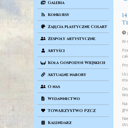
Galeria
1
Konkursy
T
Zajęcia plastyczne Colart
p
Zespoły artystyczne
W n
Pom
Artyści
cał
Koła Gospodyń Wiejskich
Pro
Ucz
Aktualne nabory
ins
O nas
Dru
Wo
Wydawnictwo
Na 
gr
TOWARZYSTWO PZCZ
Nie
Kalendarz
str