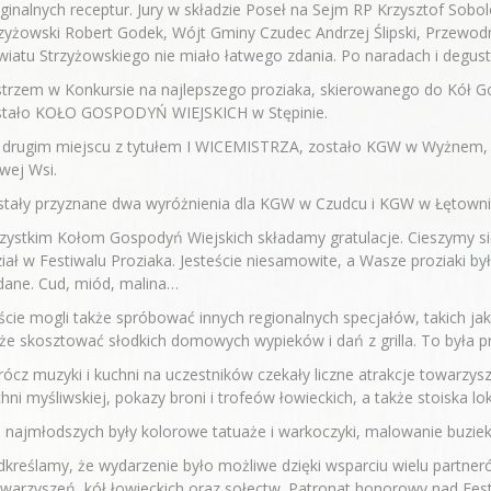
ginalnych receptur. Jury w składzie Poseł na Sejm RP Krzysztof Sobol
zyżowski Robert Godek, Wójt Gminy Czudec Andrzej Ślipski, Przewod
iatu Strzyżowskiego nie miało łatwego zdania. Po naradach i degusta
trzem w Konkursie na najlepszego proziaka, skierowanego do Kół G
stało KOŁO GOSPODYŃ WIEJSKICH w Stępinie.
 drugim miejscu z tytułem I WICEMISTRZA, zostało KGW w Wyżnem,
wej Wsi.
stały przyznane dwa wyróżnienia dla KGW w Czudcu i KGW w Łętowni
ystkim Kołom Gospodyń Wiejskich składamy gratulacje. Cieszymy się
iał w Festiwalu Proziaka. Jesteście niesamowite, a Wasze proziaki by
dane. Cud, miód, malina…
cie mogli także spróbować innych regionalnych specjałów, takich jak 
że skosztować słodkich domowych wypieków i dań z grilla. To była p
ócz muzyki i kuchni na uczestników czekały liczne atrakcje towarzysz
hni myśliwskiej, pokazy broni i trofeów łowieckich, a także stoiska lok
 najmłodszych były kolorowe tatuaże i warkoczyki, malowanie buziek
kreślamy, że wydarzenie było możliwe dzięki wsparciu wielu partner
warzyszeń, kół łowieckich oraz sołectw. Patronat honorowy nad Fes