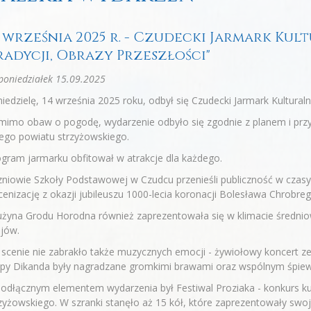
4 września 2025 r. - Czudecki Jarmark Kul
radycji, Obrazy Przeszłości"
oniedziałek 15.09.2025
iedzielę, 14 września 2025 roku, odbył się Czudecki Jarmark Kulturaln
imo obaw o pogodę, wydarzenie odbyło się zgodnie z planem i przy
ego powiatu strzyżowskiego.
gram jarmarku obfitował w atrakcje dla każdego.
niowie Szkoły Podstawowej w Czudcu przenieśli publiczność w czas
cenizację z okazji jubileuszu 1000-lecia koronacji Bolesława Chrobreg
żyna Grodu Horodna również zaprezentowała się w klimacie średniow
jów.
scenie nie zabrakło także muzycznych emocji - żywiołowy koncert 
upy Dikanda były nagradzane gromkimi brawami oraz wspólnym śpie
odłącznym elementem wydarzenia był Festiwal Proziaka - konkurs ku
zyżowskiego. W szranki stanęło aż 15 kół, które zaprezentowały swo