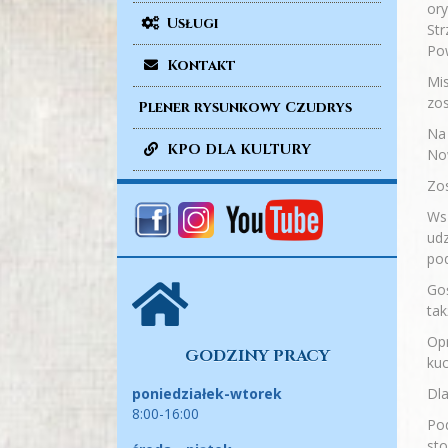
ory
Usługi
Str
Pow
Kontakt
Mis
zo
Plener rysunkowy Czudrys
Na
KPO DLA KULTURY
No
Zo
Wsz
udz
po
Goś
tak
Opr
GODZINY PRACY
kuc
Dla
poniedziałek-wtorek
8:00-16:00
Pod
sto