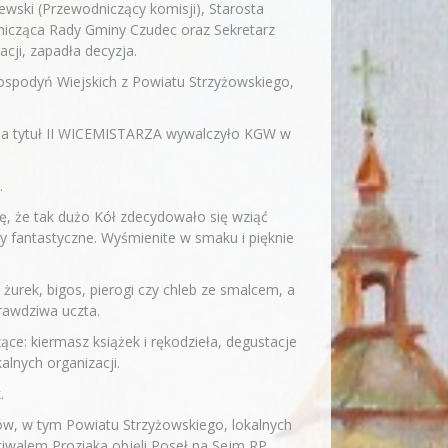
ewski (Przewodniczący komisji), Starosta
nicząca Rady Gminy Czudec oraz Sekretarz
cji, zapadła decyzja.
ospodyń Wiejskich z Powiatu Strzyżowskiego,
 a tytuł II WICEMISTARZA wywalczyło KGW w
.
, że tak dużo Kół zdecydowało się wziąć
ły fantastyczne. Wyśmienite w smaku i pięknie
żurek, bigos, pierogi czy chleb ze smalcem, a
rawdziwa uczta.
ące: kiermasz książek i rękodzieła, degustacje
alnych organizacji.
.
ów, w tym Powiatu Strzyżowskiego, lokalnych
tiwalem Proziaka objęli Poseł na Sejm RP