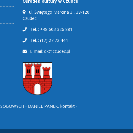
Ośrodek Kultury w Czudcu
ul. Świętego Marcina 3 , 38-120
Czudec
Tel. : +48 603 326 881
Tel. : (17) 27 72 444
E-mail:
ok@czudec.pl
BOWYCH - DANIEL PANEK, kontakt -