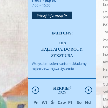
środa - piątek
Kr
7:00 – 15:00
Czu
Więcej informacji
poł
𝐏𝐀
TV
IMIENINY:
tvp
7.08
Por
KAJETANA, DOROTY,
Int
SYKSTUSA
Kwa
Wszystkim solenizantom składamy
najserdeczniejsze życzenia!
Nas
Pow
Och
SIERPIEŃ
So
2026
Mat
Pn
Wt
Śr
Czw
Pt
So
Nd
Mat