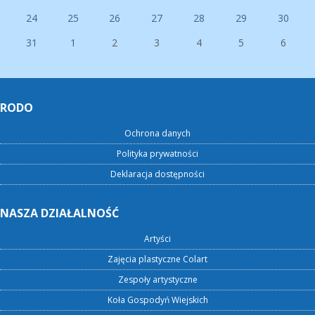
24
25
26
27
28
29
30
31
1
2
3
4
5
6
RODO
Ochrona danych
Polityka prywatności
Deklaracja dostępności
NASZA DZIAŁALNOŚĆ
Artyści
Zajęcia plastyczne Colart
Zespoły artystyczne
Koła Gospodyń Wiejskich