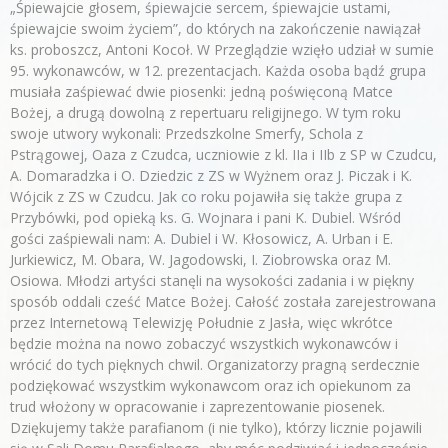
„Śpiewajcie głosem, śpiewajcie sercem, śpiewajcie ustami,
śpiewajcie swoim życiem”, do których na zakończenie nawiązał
ks. proboszcz, Antoni Kocoł. W Przeglądzie wzięło udział w sumie
95. wykonawców, w 12. prezentacjach. Każda osoba bądź grupa
musiała zaśpiewać dwie piosenki: jedną poświęconą Matce
Bożej, a drugą dowolną z repertuaru religijnego. W tym roku
swoje utwory wykonali: Przedszkolne Smerfy, Schola z
Pstrągowej, Oaza z Czudca, uczniowie z kl. IIa i IIb z SP w Czudcu,
A. Domaradzka i O. Dziedzic z ZS w Wyżnem oraz J. Piczak i K.
Wójcik z ZS w Czudcu. Jak co roku pojawiła się także grupa z
Przybówki, pod opieką ks. G. Wojnara i pani K. Dubiel. Wśród
gości zaśpiewali nam: A. Dubiel i W. Kłosowicz, A. Urban i E.
Jurkiewicz, M. Obara, W. Jagodowski, I. Ziobrowska oraz M.
Osiowa. Młodzi artyści stanęli na wysokości zadania i w piękny
sposób oddali cześć Matce Bożej. Całość została zarejestrowana
przez Internetową Telewizję Południe z Jasła, więc wkrótce
będzie można na nowo zobaczyć wszystkich wykonawców i
wrócić do tych pięknych chwil. Organizatorzy pragną serdecznie
podziękować wszystkim wykonawcom oraz ich opiekunom za
trud włożony w opracowanie i zaprezentowanie piosenek.
Dziękujemy także parafianom (i nie tylko), którzy licznie pojawili