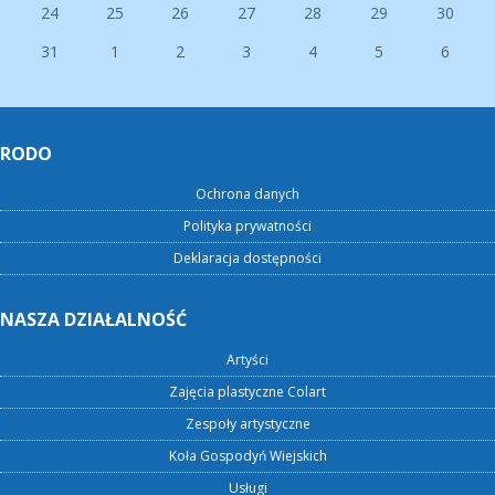
24
25
26
27
28
29
30
31
1
2
3
4
5
6
RODO
Ochrona danych
Polityka prywatności
Deklaracja dostępności
NASZA DZIAŁALNOŚĆ
Artyści
Zajęcia plastyczne Colart
Zespoły artystyczne
Koła Gospodyń Wiejskich
Usługi