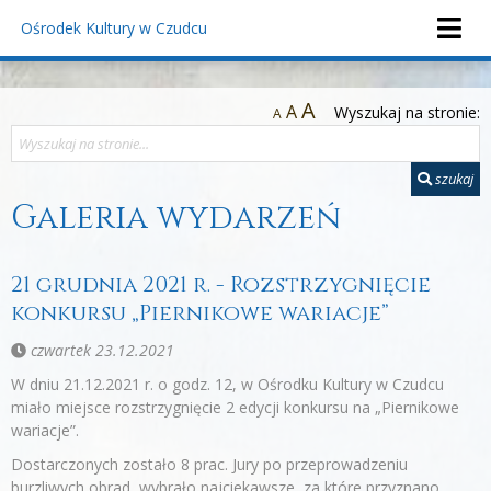
Ośrodek Kultury
w Czudcu
A
A
Wyszukaj na stronie:
A
szukaj
Galeria wydarzeń
21 grudnia 2021 r. - Rozstrzygnięcie
konkursu „Piernikowe wariacje”
czwartek 23.12.2021
W dniu 21.12.2021 r. o godz. 12, w Ośrodku Kultury w Czudcu
miało miejsce rozstrzygnięcie 2 edycji konkursu na „Piernikowe
wariacje”.
Dostarczonych zostało 8 prac. Jury po przeprowadzeniu
burzliwych obrad, wybrało najciekawsze, za które przyznano