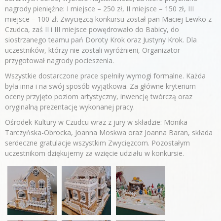
nagrody pieniężne: I miejsce – 250 zł, II miejsce – 150 zł, III
miejsce – 100 zł. Zwycięzcą konkursu został pan Maciej Lewko z
Czudca, zaś II i III miejsce powędrowało do Babicy, do
siostrzanego teamu pań Doroty Krok oraz Justyny Krok. Dla
uczestników, którzy nie zostali wyróżnieni, Organizator
przygotował nagrody pocieszenia.
Wszystkie dostarczone prace spełniły wymogi formalne. Każda
była inna i na swój sposób wyjątkowa. Za główne kryterium
oceny przyjęto poziom artystyczny, inwencję twórczą oraz
oryginalną prezentację wykonanej pracy.
Ośrodek Kultury w Czudcu wraz z jury w składzie: Monika
Tarczyńska-Obrocka, Joanna Moskwa oraz Joanna Baran, składa
serdeczne gratulacje wszystkim Zwycięzcom. Pozostałym
uczestnikom dziękujemy za wzięcie udziału w konkursie.