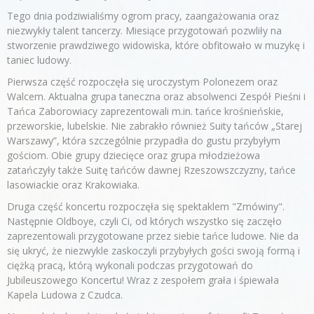
Tego dnia podziwialiśmy ogrom pracy, zaangażowania oraz
niezwykły talent tancerzy. Miesiące przygotowań pozwliły na
stworzenie prawdziwego widowiska, które obfitowało w muzykę i
taniec ludowy.
Pierwsza część rozpoczęła się uroczystym Polonezem oraz
Walcem. Aktualna grupa taneczna oraz absolwenci Zespół Pieśni i
Tańca Zaborowiacy zaprezentowali m.in. tańce krośnieńskie,
przeworskie, lubelskie. Nie zabrakło również Suity tańców „Starej
Warszawy”, która szczególnie przypadła do gustu przybyłym
gościom. Obie grupy dziecięce oraz grupa młodzieżowa
zatańczyły także Suitę tańców dawnej Rzeszowszczyzny, tańce
lasowiackie oraz Krakowiaka.
Druga część koncertu rozpoczęła się spektaklem "Zmówiny".
Następnie Oldboye, czyli Ci, od których wszystko się zaczęło
zaprezentowali przygotowane przez siebie tańce ludowe. Nie da
się ukryć, że niezwykle zaskoczyli przybyłych gości swoją formą i
ciężką pracą, którą wykonali podczas przygotowań do
Jubileuszowego Koncertu! Wraz z zespołem grała i śpiewała
Kapela Ludowa z Czudca.