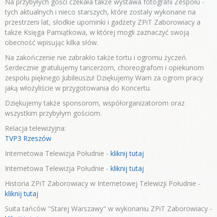
Na przybyłych gości czekała także wystawa fotografii Zespołu -
tych aktualnych i nieco starszych, które zostały wykonane na
przestrzeni lat, słodkie upominki i gadżety ZPiT Zaborowiacy a
także Księga Pamiątkowa, w której mogli zaznaczyć swoją
obecność wpisując kilka słów.
Na zakończenie nie zabrakło także tortu i ogromu życzeń.
Serdecznie gratulujemy tancerzom, choreografom i opiekunom
zespołu pięknego Jubileuszu! Dziękujemy Wam za ogrom pracy
jaką włożyliście w przygotowania do Koncertu.
Dziękujemy także sponsorom, współorganizatorom oraz
wszystkim przybyłym gościom.
Relacja telewizyjna:
TVP3 Rzeszów
Internetowa Telewizja Południe -
kliknij tutaj
Internetowa Telewizja Południe -
kliknij tutaj
Historia ZPiT Zaborowiacy w Internetowej Telewizji Południe -
kliknij tutaj
Suita tańców "Starej Warszawy" w wykonaniu ZPiT Zaborowiacy -