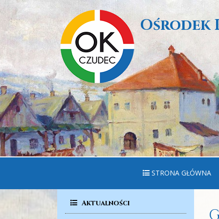
Ośrodek 
STRONA GŁÓWNA
Aktualności
G