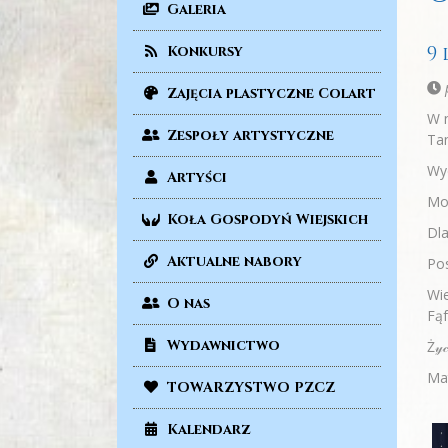
Galeria
9
Konkursy
p
Zajęcia plastyczne Colart
W n
Zespoły artystyczne
Ta
Wyd
Artyści
Moż
Koła Gospodyń Wiejskich
Dla
Aktualne nabory
Pos
Wie
O nas
Fąf
Wydawnictwo
Ż𝓎𝒸
Mat
TOWARZYSTWO PZCZ
Kalendarz