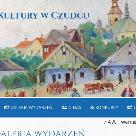
Kultury w Czudcu
GALERIA WYDARZEŃ
O NAS
KONKURSY
U
A
A
Wyszuka
A
aleria wydarzeń