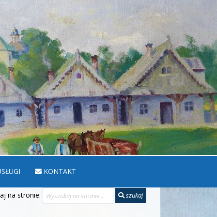
SŁUGI
KONTAKT
j na stronie:
szukaj