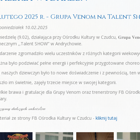
 lutego 2025 r. - Grupa Venom na Talent
oniedziałek 10.02.2025
iedzielę (9.02), działająca przy Ośrodku Kultury w Czudcu, 𝐆𝐫𝐮𝐩𝐚 𝐕
necznym ,,Talent SHOW” w Andrychowie.
arzenie zgromadziło wielu uczestników z różnych kategorii wiekowyc
na było podziwiać pełne energii i perfekcyjnie przygotowane choreog
 naszych dziewczyn było to nowe doświadczenie i z pewnością, ten w
zło im świetnie, zajęły trzecie miejsce w swojej kategorii.
lkie brawa i gratulacje dla Grupy Venom oraz trenerstrony FB Ośrodka 
ary.
𝓏𝓎𝓂𝓎 𝒹𝒶𝓁𝓈𝓏𝓎𝒸𝒽 𝓈𝓊𝓀𝒸𝑒𝓈ó𝓌
eriał ze strony FB Ośrodka Kultury w Czudcu -
kliknij tutaj