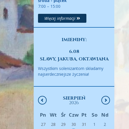
środa - piątek
7:00 – 15:00
Więcej informacji
IMIENINY:
6.08
SLAWY, JAKUBA, OKTAWIANA
Wszystkim solenizantom składamy
najserdeczniejsze życzenia!
SIERPIEŃ
2026
Pn
Wt
Śr
Czw
Pt
So
Nd
27
28
29
30
31
1
2