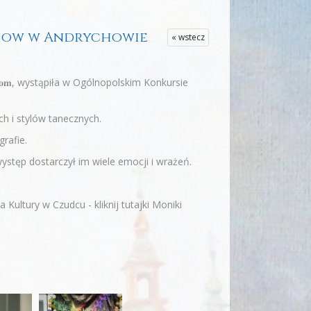
 Show w Andrychowie
« wstecz
𝐧𝐨𝐦, wystąpiła w Ogólnopolskim Konkursie
h i stylów tanecznych.
rafie.
ystęp dostarczył im wiele emocji i wrażeń.
Kultury w Czudcu - kliknij tutajki Moniki