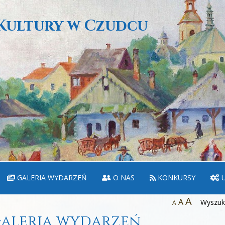
Kultury w Czudcu
GALERIA WYDARZEŃ
O NAS
KONKURSY
U
A
A
Wyszuka
A
aleria wydarzeń