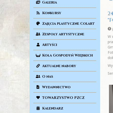
Galeria
2
Konkursy
"
Zajęcia plastyczne Colart
p
Zespoły artystyczne
W d
pra
Artyści
Gmi
Fot
Koła Gospodyń Wiejskich
dok
Wys
Aktualne nabory
Se
O nas
Wydawnictwo
TOWARZYSTWO PZCZ
Kalendarz