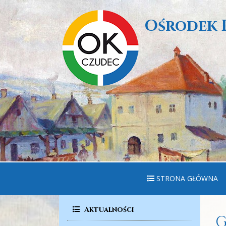
Ośrodek 
STRONA GŁÓWNA
Aktualności
G