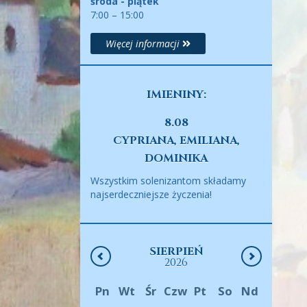
środa - piątek
7:00 – 15:00
Więcej informacji
IMIENINY:
8.08
CYPRIANA, EMILIANA,
DOMINIKA
Wszystkim solenizantom składamy
najserdeczniejsze życzenia!
SIERPIEŃ
2026
Pn
Wt
Śr
Czw
Pt
So
Nd