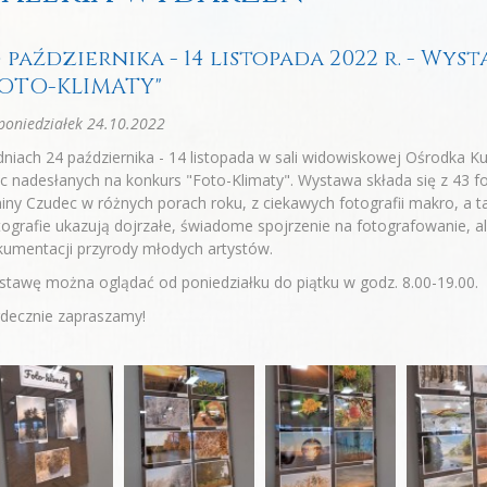
4 października - 14 listopada 2022 r. - Wy
FOTO-KLIMATY"
oniedziałek 24.10.2022
niach 24 października - 14 listopada w sali widowiskowej Ośrodka 
c nadesłanych na konkurs "Foto-Klimaty". Wystawa składa się z 43 fo
ny Czudec w różnych porach roku, z ciekawych fotografii makro, a ta
ografie ukazują dojrzałe, świadome spojrzenie na fotografowanie, al
umentacji przyrody młodych artystów.
tawę można oglądać od poniedziałku do piątku w godz. 8.00-19.00.
rdecznie zapraszamy!