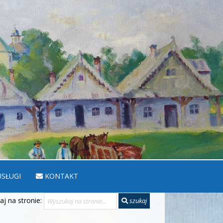
SŁUGI
KONTAKT
j na stronie:
szukaj