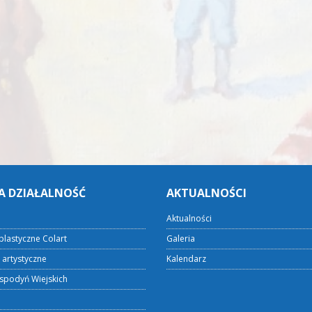
A DZIAŁALNOŚĆ
AKTUALNOŚCI
Aktualności
plastyczne Colart
Galeria
 artystyczne
Kalendarz
spodyń Wiejskich