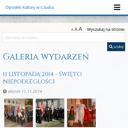
Ośrodek Kultury
w Czudcu
A
A
Wyszukaj na stronie:
A
szukaj
Galeria wydarzeń
11 LISTOPADA 2014 - ŚWIĘTO
NIEPODLEGŁOŚCI
wtorek 11.11.2014