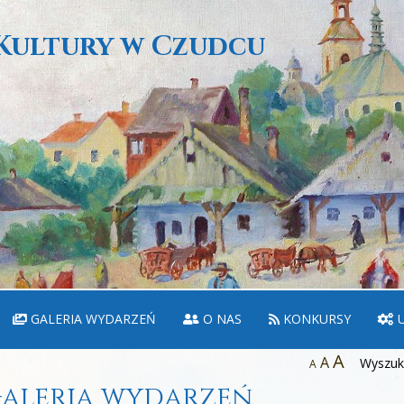
Kultury w Czudcu
GALERIA WYDARZEŃ
O NAS
KONKURSY
U
A
A
Wyszuka
A
aleria wydarzeń