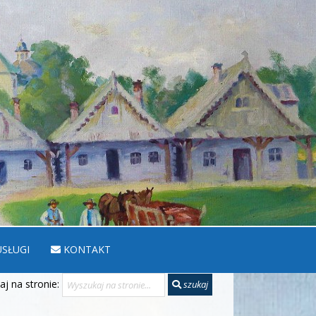
SŁUGI
KONTAKT
j na stronie:
szukaj