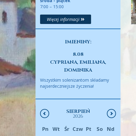
środa - piątek
7:00 – 15:00
Więcej informacji
IMIENINY:
8.08
CYPRIANA, EMILIANA,
DOMINIKA
Wszystkim solenizantom składamy
najserdeczniejsze życzenia!
SIERPIEŃ
2026
Pn
Wt
Śr
Czw
Pt
So
Nd