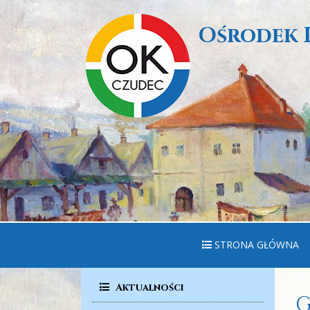
Ośrodek 
STRONA GŁÓWNA
Aktualności
G