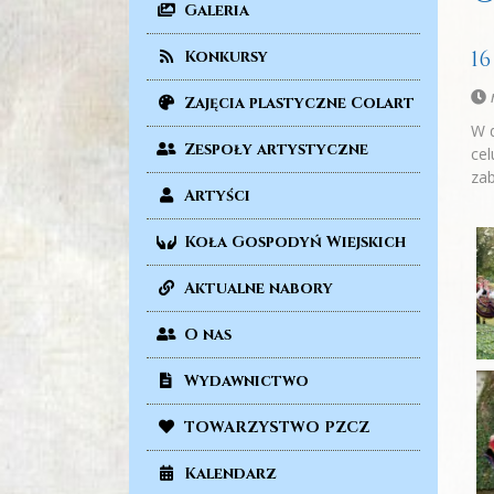
Galeria
1
Konkursy
n
Zajęcia plastyczne Colart
W d
Zespoły artystyczne
cel
zab
Artyści
Koła Gospodyń Wiejskich
Aktualne nabory
O nas
Wydawnictwo
TOWARZYSTWO PZCZ
Kalendarz