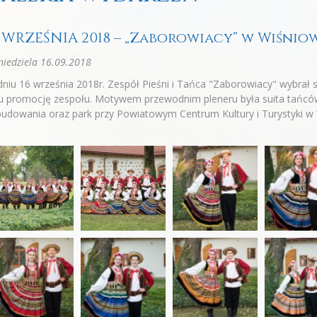
6 WRZEŚNIA 2018 – „Zaborowiacy” w Wiśnio
iedziela 16.09.2018
niu 16 września 2018r. Zespół Pieśni i Tańca "Zaborowiacy" wybrał s
u promocję zespołu. Motywem przewodnim pleneru była suita tańców 
udowania oraz park przy Powiatowym Centrum Kultury i Turystyki w 