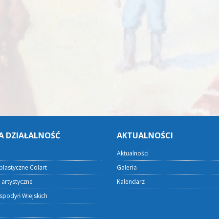
A DZIAŁALNOŚĆ
AKTUALNOŚCI
Aktualności
plastyczne Colart
Galeria
 artystyczne
Kalendarz
spodyń Wiejskich