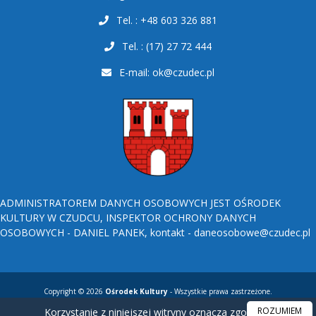
Tel. : +48 603 326 881
Tel. : (17) 27 72 444
E-mail:
ok@czudec.pl
ADMINISTRATOREM DANYCH OSOBOWYCH JEST OŚRODEK
KULTURY W CZUDCU, INSPEKTOR OCHRONY DANYCH
OSOBOWYCH - DANIEL PANEK, kontakt - daneosobowe@czudec.pl
Copyright © 2026
Ośrodek Kultury
- Wszystkie prawa zastrzeżone.
ROZUMIEM
Korzystanie z niniejszej witryny oznacza zgodę na