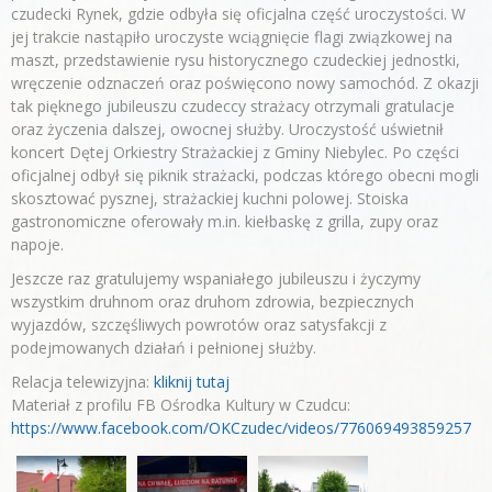
czudecki Rynek, gdzie odbyła się oficjalna część uroczystości. W
jej trakcie nastąpiło uroczyste wciągnięcie flagi związkowej na
maszt, przedstawienie rysu historycznego czudeckiej jednostki,
wręczenie odznaczeń oraz poświęcono nowy samochód. Z okazji
tak pięknego jubileuszu czudeccy strażacy otrzymali gratulacje
oraz życzenia dalszej, owocnej służby. Uroczystość uświetnił
koncert Dętej Orkiestry Strażackiej z Gminy Niebylec. Po części
oficjalnej odbył się piknik strażacki, podczas którego obecni mogli
skosztować pysznej, strażackiej kuchni polowej. Stoiska
gastronomiczne oferowały m.in. kiełbaskę z grilla, zupy oraz
napoje.
Jeszcze raz gratulujemy wspaniałego jubileuszu i życzymy
wszystkim druhnom oraz druhom zdrowia, bezpiecznych
wyjazdów, szczęśliwych powrotów oraz satysfakcji z
podejmowanych działań i pełnionej służby.
Relacja telewizyjna:
kliknij tutaj
Materiał z profilu FB Ośrodka Kultury w Czudcu:
https://www.facebook.com/OKCzudec/videos/776069493859257