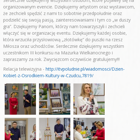
Serdecznie dziękujemy wszystkim osobom, które pojawiły się na
organizowanym evencie. Dziękujemy artystom oraz wystawcom,
że zechcieli spędzić z nami to sobotnie przedpołudnie oraz
podzielić się swoją pasją, zainteresowaniami i tym co „w duszy
gra”. Dziękujemy Panom, którzy nam towarzyszyli i zechcieli
włączyć się w organizację eventu. Dziękujemy każdej osobie,
która wrzuciła przysłowiową „złotówkę” do puszki na rzesz
Miłosza oraz uchodźców. Serdecznie dziękujemy wszystkim
uczestnikom III konkursu na Mazurka Wielkanocnego i
zapraszamy za rok. Zwycięzcom oczywiście gratulujemy!!!
Relacja telewizyjna -
http://itvpoludnie.pl/wiadomosci/Dzien-
Kobiet-z-Osrodkiem-Kultury-w-Czudcu,7819/