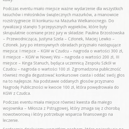
Podczas eventu miało miejsce ważne wydarzenie dla wszystkich
łasuchów i miłośników świątecznych mazurków, a mianowicie
rozstrzygniecie III konkursu na Mazurka Wielkanocnego. Do
rywalizacji stanęło 5 przepysznych wypieków, które były
skrupulatnie oceniane przez jury w składzie: Paulina Brzostowska
– Przewodnicząca, Justyna Szela – Członek, Maciej Lewko –
Członek. Jury po intensywnych obradach przyznało następujące
miejsca: I miejsce – KGW w Czudcu – nagroda o wartości 300 zł,
II miejsce – KGW w Nowej Wsi – nagroda o wartości 200 zł, III
miejsce – Kinga Stanuch, będąca uczennicą Zespołu Szkół w
Czudcu – nagroda o wartości 100 zł. Zgromadzona publiczność
również mogła degustować konkursowe ciasta i oddać swój głos
na to najlepsze. Na podstawie oddanych głosów przyznano
Nagrodę Publiczności w kwocie 100 zł, która powędrowała do
KGW z Czudca.
Podczas eventu miała miejsce również kwesta dla małego
wojownika – Miłosza z Pstrągowej, który zmaga się z chorobą
nowotworową i który potrzebuje wsparcia finansowego na
leczenie.