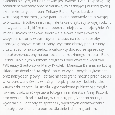
dzielenia się tym, co na tą chwilę jest ważne. Event rozpoczął się
otwarciem wystawy prac malarstwa, mieszkającej w Pstrągowej
ukraińskiej artystki - pani Tetiany Białej. Był to bardzo
wzruszający moment, gdyż pani Tetiana opowiedziała o swojej
twórczości, źródłach inspiracji, ale także o sytuacji swojej rodziny
i o wydarzeniach, które mają obecnie miejsce w jej ojczyźnie. W
imieniu swoich rodaków, skierowała słowa podziękowania
wszystkim, którzy w tym ciężkim czasie, na różne sposoby
pomagają obywatelom Ukrainy. Wybrane obrazy pani Tetiany
przeznaczono na sprzedaż, a całkowity dochód ze sprzedaży
został przeznaczony na pomoc dla jej rodzinnego miasta - Białej
Cerkwii. Kolejnym punktem programu było otwarcie wystawy
##Beauty 2 autorstwa Marty Kwolek i Mariusza Barana, na którą
składa się dwadzieścia zdjęć kobiet w wyjątkowych stylizacjach
oraz nakryciach głowy. Patrząc na fotografie można przenieść się
w zaczarowany świat, w którym rządzą kobiety - kobiety jako
księżniczki, caryce i kusicielki. Zgromadzona publiczność mogła
również podziwiać wystawę fotografii i malarstwa Anny Pszonki –
pracownika Ośrodka Kultury w Czudcu, pn. „Śladami natury i
wyobraźni”. Dochody ze sprzedaży wybranych obrazów także
zostały przekazane na pomoc Ukrainie i ich emigrantom.