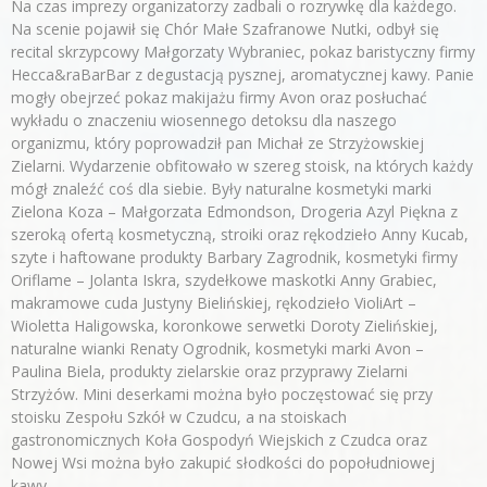
Na czas imprezy organizatorzy zadbali o rozrywkę dla każdego.
Na scenie pojawił się Chór Małe Szafranowe Nutki, odbył się
recital skrzypcowy Małgorzaty Wybraniec, pokaz baristyczny firmy
Hecca&raBarBar z degustacją pysznej, aromatycznej kawy. Panie
mogły obejrzeć pokaz makijażu firmy Avon oraz posłuchać
wykładu o znaczeniu wiosennego detoksu dla naszego
organizmu, który poprowadził pan Michał ze Strzyżowskiej
Zielarni. Wydarzenie obfitowało w szereg stoisk, na których każdy
mógł znaleźć coś dla siebie. Były naturalne kosmetyki marki
Zielona Koza – Małgorzata Edmondson, Drogeria Azyl Piękna z
szeroką ofertą kosmetyczną, stroiki oraz rękodzieło Anny Kucab,
szyte i haftowane produkty Barbary Zagrodnik, kosmetyki firmy
Oriflame – Jolanta Iskra, szydełkowe maskotki Anny Grabiec,
makramowe cuda Justyny Bielińskiej, rękodzieło VioliArt –
Wioletta Haligowska, koronkowe serwetki Doroty Zielińskiej,
naturalne wianki Renaty Ogrodnik, kosmetyki marki Avon –
Paulina Biela, produkty zielarskie oraz przyprawy Zielarni
Strzyżów. Mini deserkami można było poczęstować się przy
stoisku Zespołu Szkół w Czudcu, a na stoiskach
gastronomicznych Koła Gospodyń Wiejskich z Czudca oraz
Nowej Wsi można było zakupić słodkości do popołudniowej
kawy.