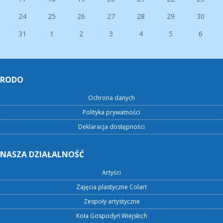
24
25
26
27
28
29
30
31
1
2
3
4
5
6
RODO
Ochrona danych
Polityka prywatności
Deklaracja dostępności
NASZA DZIAŁALNOŚĆ
Artyści
Zajęcia plastyczne Colart
Zespoły artystyczne
Koła Gospodyń Wiejskich