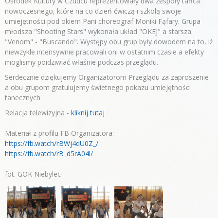
Ośrodek Kultury w Czudcu reprezentowały dwa zespoły tańca
nowoczesnego, które na co dzień ćwiczą i szkolą swoje
umiejętności pod okiem Pani choreograf Moniki Fąfary. Grupa
młodsza "Shooting Stars" wykonała układ "OKEJ" a starsza
"Venom" - "Buscando". Występy obu grup były dowodem na to, iż
niewzykle intensywnie pracowali oni w ostatnim czasie a efekty
moglismy poidziwiać właśnie podczas przeglądu.
Serdecznie dziękujemy Organizatorom Przeglądu za zaproszenie
a obu grupom gratulujemy świetnego pokazu umiejętności
tanecznych.
Relacja telewizyjna -
kliknij tutaj
Materiał z profilu FB Organizatora:
https://fb.watch/rBWj4dU0Z_/
https://fb.watch/rB_d5rA04l/
fot. GOK Niebylec