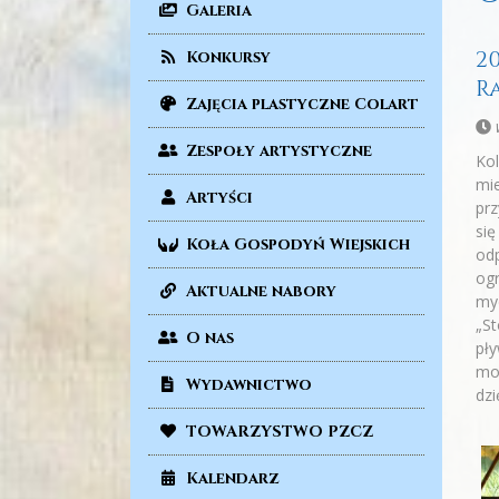
Galeria
2
Konkursy
R
Zajęcia plastyczne Colart
Zespoły artystyczne
Kol
mie
Artyści
prz
się
Koła Gospodyń Wiejskich
odp
ogr
Aktualne nabory
myd
„St
O nas
pły
mog
Wydawnictwo
dzi
TOWARZYSTWO PZCZ
Kalendarz