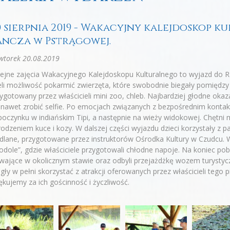
0 sierpnia 2019 - Wakacyjny kalejdoskop k
ancza w Pstrągowej.
wtorek 20.08.2019
ejne zajęcia Wakacyjnego Kalejdoskopu Kulturalnego to wyjazd do R
li możliwość pokarmić zwierzęta, które swobodnie biegały pomiędzy 
ygotowany przez właścicieli mini zoo, chleb. Najbardziej głodne okaz
 nawet zrobić selfie. Po emocjach związanych z bezpośrednim kontak
oczynku w indiańskim Tipi, a następnie na wieży widokowej. Chętni 
odzeniem kuce i kozy. W dalszej części wyjazdu dzieci korzystały z p
lane, przygotowane przez instruktorów Ośrodka Kultury w Czudcu. 
odole”, gdzie właściciele przygotowali chłodne napoje. Na koniec pob
wające w okolicznym stawie oraz odbyli przejażdżkę wozem turystycz
ły w pełni skorzystać z atrakcji oferowanych przez właścicieli tego 
ękujemy za ich gościnność i życzliwość.