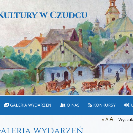
Kultury w Czudcu
GALERIA WYDARZEŃ
O NAS
KONKURSY
U
A
A
Wyszuka
A
aleria wydarzeń