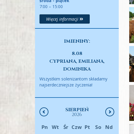
środa - piątek
7:00 – 15:00
Więcej informacji
IMIENINY:
8.08
CYPRIANA, EMILIANA,
DOMINIKA
Wszystkim solenizantom składamy
najserdeczniejsze życzenia!
SIERPIEŃ
2026
Pn
Wt
Śr
Czw
Pt
So
Nd