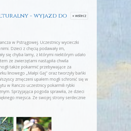
ulturalny - wyjazd do
« wstecz
ancza w Pstrągowej. Uczestnicy wycieczki
nimi. Dzieci z chęcią podawały im,
ały się chyba lamy, z którymi niektórym udało
tem ze zwierzętami nastąpiła chwila
mogli także pokarmić przebywające za
arku linowego „Małpi Gaj” oraz tworzyły bańki
Wszyscy zmęczeni upałem mogli schronić się w
ytu w Ranczo uczestnicy pokarmili rybki
nym. Sprzyjająca pogoda sprawiła, że dzieci
pięknego miejsca. Ze swojej strony serdecznie