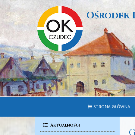
Ośrodek 
STRONA GŁÓWNA
Aktualności
G