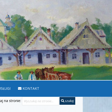
SŁUGI
KONTAKT
j na stronie:
szukaj