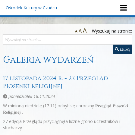
Ośrodek Kultury
w Czudcu
A
A
Wyszukaj na stronie:
A
szukaj
Galeria wydarzeń
17 listopada 2024 r. - 27. Przegląd
Piosenki Religijnej
poniedziałek 18.11.2024
W minioną niedzielę (17.11) odbył się coroczny 𝐏𝐫𝐳𝐞𝐠𝐥ą𝐝 𝐏𝐢𝐨𝐬𝐞𝐧𝐤𝐢
𝐑𝐞𝐥𝐢𝐠𝐢𝐣𝐧𝐞𝐣 .
27 edycja Przeglądu przyciągnęła liczne grono uczestników i
słuchaczy.