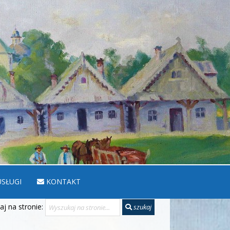
SŁUGI
KONTAKT
j na stronie:
szukaj