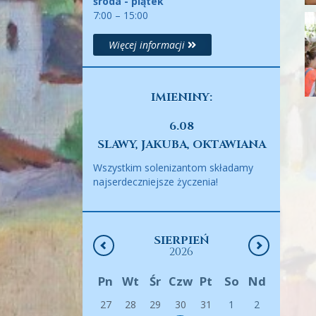
środa - piątek
7:00 – 15:00
Więcej informacji
IMIENINY:
6.08
SLAWY, JAKUBA, OKTAWIANA
Wszystkim solenizantom składamy
najserdeczniejsze życzenia!
SIERPIEŃ
2026
Pn
Wt
Śr
Czw
Pt
So
Nd
27
28
29
30
31
1
2