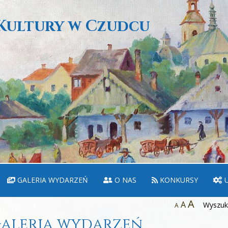
Kultury w Czudcu
GALERIA WYDARZEŃ
O NAS
KONKURSY
U
A
A
Wyszuka
A
aleria wydarzeń