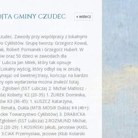
 WÓJTA GMINY CZUDEC
« wstecz
Czudec. Zawody przy współpracy z lokalnymi
 Cyklistów. Grupę tworzą: Grzegorz Kowal,
ułak, Robert Pomianek i Grzegorz Hubert. W
ów oraz 50 dzieci w zawodach dla
ubcza Jan Miłek, który tak opisuje
okalny wyścig, który odbył się w zeszłą
nając od świetnej trasy, kończąc na bardzo
łny opis wydarzenia można znaleźć tutaj.
 Zgłobień (SST Lubcza) 2. Michał Matłosz -
a) Kobiety: K2 (20-35) 1. ŻUREK Dominika,
ów K3 (36-45): 1. ŁUSZCZ Katarzyna,
Renata, Dukla (MTB MOSiR Dukla) K4 (46+):
eckie Towarzystwo Cyklistów) 3. DRABICKA
, Zgłobień (SST Lubcza) 2.ROZMUND Michał,
 (20-29): 1.KOSIŃSKI Jakub, Jarosław (AXEL
.CIAK Przemysław, Jeżowe (Klub Kolarski