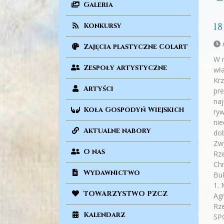
Galeria
1
Konkursy
n
Zajęcia plastyczne Colart
W n
Zespoły artystyczne
wła
Krz
Artyści
pre
naj
Koła Gospodyń Wiejskich
ryw
nie
Aktualne nabory
dob
Zwy
O nas
Rze
Chm
Wydawnictwo
Bu
1. 
TOWARZYSTWO PZCZ
Ag
Rze
Kalendarz
SP