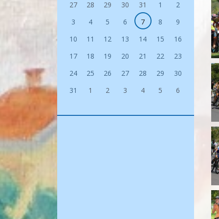
27
28
29
30
31
1
2
3
4
5
6
7
8
9
10
11
12
13
14
15
16
17
18
19
20
21
22
23
24
25
26
27
28
29
30
31
1
2
3
4
5
6