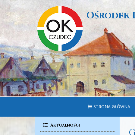
Ośrodek 
STRONA GŁÓWNA
Aktualności
G