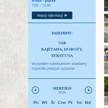
środa - piątek
7:00 – 15:00
Więcej informacji
IMIENINY:
7.08
KAJETANA, DOROTY,
SYKSTUSA
Wszystkim solenizantom składamy
najserdeczniejsze życzenia!
SIERPIEŃ
2026
Pn
Wt
Śr
Czw
Pt
So
Nd