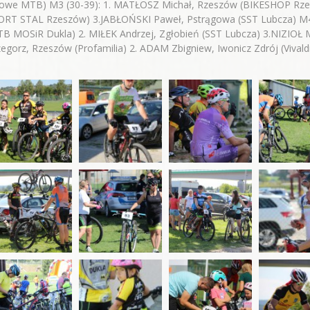
żowe MTB) M3 (30-39): 1. MATŁOSZ Michał, Rzeszów (BIKESHOP Rz
ORT STAL Rzeszów) 3.JABŁOŃSKI Paweł, Pstrągowa (SST Lubcza) M4
B MOSiR Dukla) 2. MIŁEK Andrzej, Zgłobień (SST Lubcza) 3.NIZIOŁ M
egorz, Rzeszów (Profamilia) 2. ADAM Zbigniew, Iwonicz Zdrój (Vival