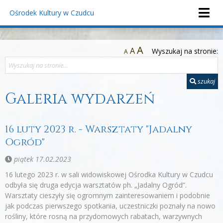
Ośrodek Kultury
w Czudcu
A
A
Wyszukaj na stronie:
A
szukaj
Galeria wydarzeń
16 luty 2023 r. - Warsztaty "Jadalny
Ogród"
piątek 17.02.2023
16 lutego 2023 r. w sali widowiskowej Ośrodka Kultury w Czudcu
odbyła się druga edycja warsztatów ph. „Jadalny Ogród”.
Warsztaty cieszyły się ogromnym zainteresowaniem i podobnie
jak podczas pierwszego spotkania, uczestniczki poznały na nowo
rośliny, które rosną na przydomowych rabatach, warzywnych