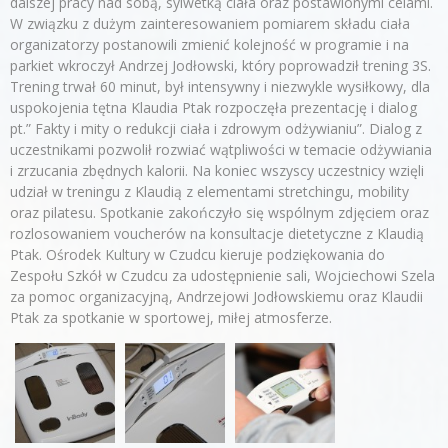
dalszej pracy nad sobą, sylwetką ciała oraz postawionymi celami.
W związku z dużym zainteresowaniem pomiarem składu ciała
organizatorzy postanowili zmienić kolejność w programie i na
parkiet wkroczył Andrzej Jodłowski, który poprowadził trening 3S.
Trening trwał 60 minut, był intensywny i niezwykle wysiłkowy, dla
uspokojenia tętna Klaudia Ptak rozpoczęła prezentację i dialog
pt.” Fakty i mity o redukcji ciała i zdrowym odżywianiu”. Dialog z
uczestnikami pozwolił rozwiać wątpliwości w temacie odżywiania
i zrzucania zbędnych kalorii. Na koniec wszyscy uczestnicy wzięli
udział w treningu z Klaudią z elementami stretchingu, mobility
oraz pilatesu. Spotkanie zakończyło się wspólnym zdjęciem oraz
rozlosowaniem voucherów na konsultacje dietetyczne z Klaudią
Ptak. Ośrodek Kultury w Czudcu kieruje podziękowania do
Zespołu Szkół w Czudcu za udostępnienie sali, Wojciechowi Szela
za pomoc organizacyjną, Andrzejowi Jodłowskiemu oraz Klaudii
Ptak za spotkanie w sportowej, miłej atmosferze.