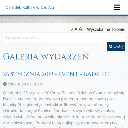
Ośrodek Kultury
w Czudcu
A
A
Wyszukaj na stronie:
A
szukaj
Galeria wydarzeń
26 STYCZNIA 2019 - EVENT - BĄDŹ FIT
sobota 26.01.2019
W sobotę, 26 stycznia 2019r. w Zespole Szkół w Czudcu odbył się
Event z Andrzejem Jodłowskim (trenerem personalnym) oraz
Klaudią Ptak (dietetyk, instruktor fitness) przy współpracy
Ośrodka Kultury w Czudcu. Spotkanie rozpoczęło się analizą
składu ciała, która pozwoliła określić m.in. ilość tkanki tłuszczowej
oraz mięśniowej. Pomiary te są najlepszym motywatorem do