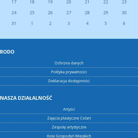
17
18
19
20
21
22
23
24
25
26
27
28
29
30
31
1
2
3
4
5
6
RODO
Ochrona danych
Polityka prywatności
Deklaracja dostępności
NASZA DZIAŁALNOŚĆ
Artyści
Zajęcia plastyczne Colart
Zespoły artystyczne
Koła Gospodyń Wiejskich