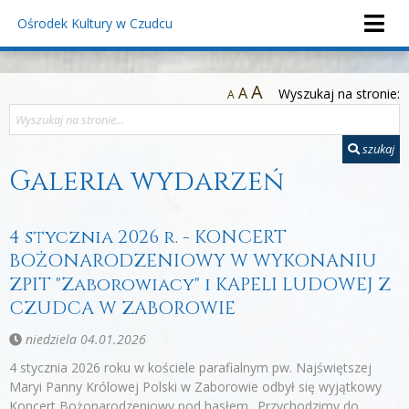
Ośrodek Kultury
w Czudcu
A
A
Wyszukaj na stronie:
A
szukaj
Galeria wydarzeń
4 stycznia 2026 r. - KONCERT
BOŻONARODZENIOWY W WYKONANIU
ZPIT "Zaborowiacy" i KAPELI LUDOWEJ Z
CZUDCA W ZABOROWIE
niedziela 04.01.2026
4 stycznia 2026 roku w kościele parafialnym pw. Najświętszej
Maryi Panny Królowej Polski w Zaborowie odbył się wyjątkowy
Koncert Bożonarodzeniowy pod hasłem „Przychodzimy do