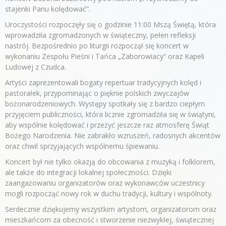
stajenki Panu kolędować”.
Uroczystości rozpoczęły się o godzinie 11:00 Mszą Świętą, która
wprowadziła zgromadzonych w świąteczny, pełen refleksji
nastrój. Bezpośrednio po liturgii rozpoczął się koncert w
wykonaniu Zespołu Pieśni i Tańca „Zaborowiacy” oraz Kapeli
Ludowej z Czudca.
Artyści zaprezentowali bogaty repertuar tradycyjnych kolęd i
pastorałek, przypominając o pięknie polskich zwyczajów
bożonarodzeniowych. Występy spotkały się z bardzo ciepłym
przyjęciem publiczności, która licznie zgromadziła się w świątyni,
aby wspólnie kolędować i przeżyć jeszcze raz atmosferę Świąt
Bożego Narodzenia. Nie zabrakło wzruszeń, radosnych akcentów
oraz chwil sprzyjających wspólnemu śpiewaniu.
Koncert był nie tylko okazją do obcowania z muzyką i folklorem,
ale także do integracji lokalnej społeczności. Dzięki
zaangażowaniu organizatorów oraz wykonawców uczestnicy
mogli rozpocząć nowy rok w duchu tradycji, kultury i wspólnoty.
Serdecznie dziękujemy wszystkim artystom, organizatorom oraz
mieszkańcom za obecność i stworzenie niezwykłej, świątecznej