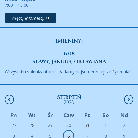
7:00 – 15:00
Więcej informacji
IMIENINY:
6.08
SLAWY, JAKUBA, OKTAWIANA
Wszystkim solenizantom składamy najserdeczniejsze życzenia!
SIERPIEŃ
2026
Pn
Wt
Śr
Czw
Pt
So
Nd
27
28
29
30
31
1
2
3
4
5
6
7
8
9