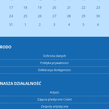
17
18
19
20
21
22
23
24
25
26
27
28
29
30
31
1
2
3
4
5
6
RODO
Ochrona danych
Polityka prywatności
Deklaracja dostępności
NASZA DZIAŁALNOŚĆ
Artyści
Zajęcia plastyczne Colart
Zespoły artystyczne