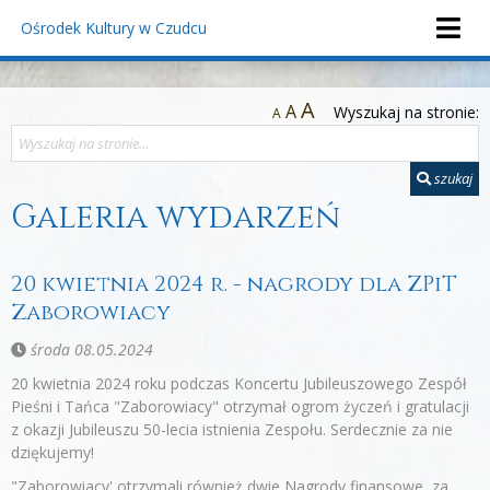
Ośrodek Kultury
w Czudcu
A
A
Wyszukaj na stronie:
A
szukaj
Galeria wydarzeń
20 kwietnia 2024 r. - nagrody dla ZPiT
Zaborowiacy
środa 08.05.2024
20 kwietnia 2024 roku podczas Koncertu Jubileuszowego Zespół
Pieśni i Tańca "Zaborowiacy" otrzymał ogrom życzeń i gratulacji
z okazji Jubileuszu 50-lecia istnienia Zespołu. Serdecznie za nie
dziękujemy!
"Zaborowiacy' otrzymali również dwie Nagrody finansowe, za