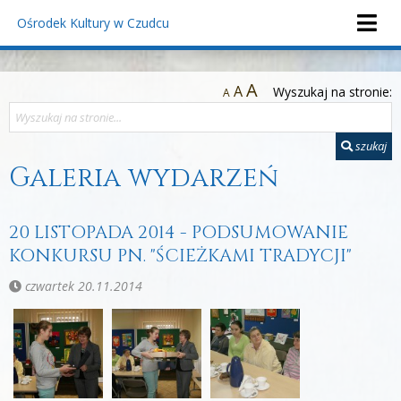
Ośrodek Kultury
w Czudcu
A
A
Wyszukaj na stronie:
A
szukaj
Galeria wydarzeń
20 LISTOPADA 2014 - PODSUMOWANIE
KONKURSU PN. "ŚCIEŻKAMI TRADYCJI"
czwartek 20.11.2014