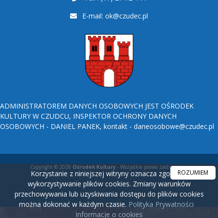
E-mail:
ok@czudec.pl
ADMINISTRATOREM DANYCH OSOBOWYCH JEST OŚRODEK
KULTURY W CZUDCU, INSPEKTOR OCHRONY DANYCH
OSOBOWYCH - DANIEL PANEK, kontakt - daneosobowe@czudec.pl
Copyright © 2026
Ośrodek Kultury
- Wszystkie prawa zastrzeżone.
ROZUMIEM
Korzystanie z niniejszej witryny oznacza zgodę na
wykorzystywanie plików cookies. Zmiany warunków
przechowywania lub uzyskiwania dostępu do plików cookies
można dokonać w każdym czasie.
Polityka Prywatności
Informacje o cookies