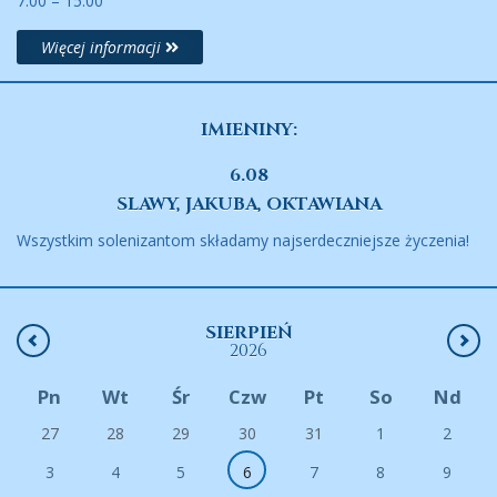
7:00 – 15:00
Więcej informacji
IMIENINY:
6.08
SLAWY, JAKUBA, OKTAWIANA
Wszystkim solenizantom składamy najserdeczniejsze życzenia!
SIERPIEŃ
2026
Pn
Wt
Śr
Czw
Pt
So
Nd
27
28
29
30
31
1
2
3
4
5
6
7
8
9