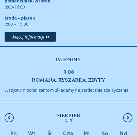
poniedziałek-wtorek
8:00-16:00
środa - piątek
7:00 – 15:00
Więcej informacji
IMIENINY:
9.08
ROMANA, RYSZARDA, EDYTY
Wszystkim solenizantom składamy najserdeczniejsze życzenia!
SIERPIEŃ
2026
Pn
Wt
Śr
Czw
Pt
So
Nd