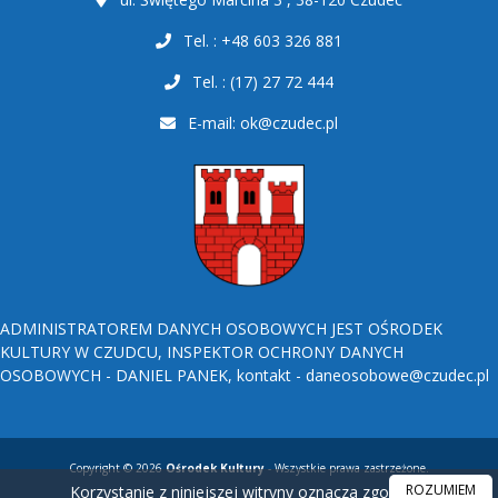
Tel. : +48 603 326 881
Tel. : (17) 27 72 444
E-mail:
ok@czudec.pl
ADMINISTRATOREM DANYCH OSOBOWYCH JEST OŚRODEK
KULTURY W CZUDCU, INSPEKTOR OCHRONY DANYCH
OSOBOWYCH - DANIEL PANEK, kontakt - daneosobowe@czudec.pl
Copyright © 2026
Ośrodek Kultury
- Wszystkie prawa zastrzeżone.
ROZUMIEM
Korzystanie z niniejszej witryny oznacza zgodę na