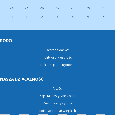
24
25
26
27
28
29
30
31
1
2
3
4
5
6
RODO
Ochrona danych
Polityka prywatności
Deklaracja dostępności
NASZA DZIAŁALNOŚĆ
Artyści
Zajęcia plastyczne Colart
Zespoły artystyczne
Koła Gospodyń Wiejskich