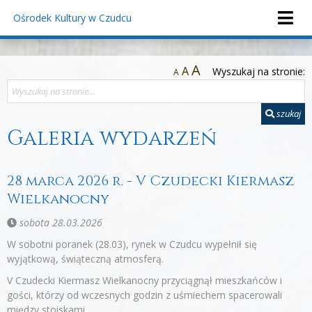
Ośrodek Kultury
w Czudcu
A
A
Wyszukaj na stronie:
A
szukaj
Galeria wydarzeń
28 marca 2026 r. - V Czudecki Kiermasz
Wielkanocny
sobota 28.03.2026
W sobotni poranek (28.03), rynek w Czudcu wypełnił się
wyjątkową, świąteczną atmosferą.
V Czudecki Kiermasz Wielkanocny przyciągnął mieszkańców i
gości, którzy od wczesnych godzin z uśmiechem spacerowali
między stoiskami.