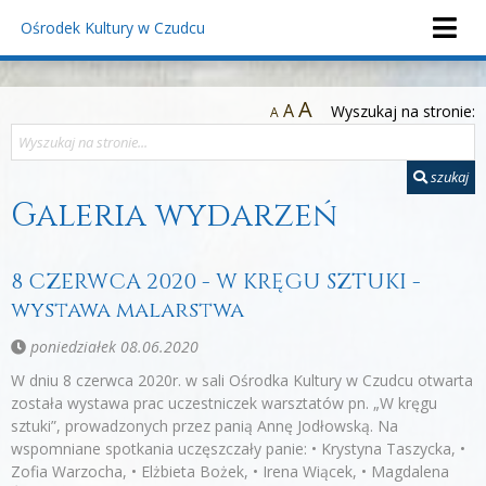
Ośrodek Kultury
w Czudcu
A
A
Wyszukaj na stronie:
A
szukaj
Galeria wydarzeń
8 CZERWCA 2020 - W KRĘGU SZTUKI -
wystawa malarstwa
poniedziałek 08.06.2020
W dniu 8 czerwca 2020r. w sali Ośrodka Kultury w Czudcu otwarta
została wystawa prac uczestniczek warsztatów pn. „W kręgu
sztuki”, prowadzonych przez panią Annę Jodłowską. Na
wspomniane spotkania uczęszczały panie: • Krystyna Taszycka, •
Zofia Warzocha, • Elżbieta Bożek, • Irena Wiącek, • Magdalena