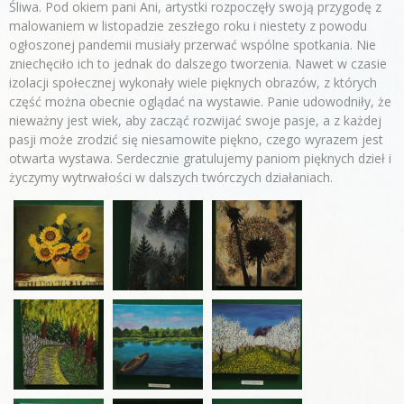
Śliwa. Pod okiem pani Ani, artystki rozpoczęły swoją przygodę z
malowaniem w listopadzie zeszłego roku i niestety z powodu
ogłoszonej pandemii musiały przerwać wspólne spotkania. Nie
zniechęciło ich to jednak do dalszego tworzenia. Nawet w czasie
izolacji społecznej wykonały wiele pięknych obrazów, z których
część można obecnie oglądać na wystawie. Panie udowodniły, że
nieważny jest wiek, aby zacząć rozwijać swoje pasje, a z każdej
pasji może zrodzić się niesamowite piękno, czego wyrazem jest
otwarta wystawa. Serdecznie gratulujemy paniom pięknych dzieł i
życzymy wytrwałości w dalszych twórczych działaniach.