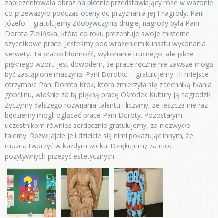
zaprezentowała obraz na płótnie przedstawiający róże w wazonie
co przeważyło podczas oceny do przyznania jej I nagrody. Pani
Józefo – gratulujemy Zdobywczynią drugiej nagrody była Pani
Dorota Zielińska, która co roku prezentuje swoje misterne
szydełkowe prace. Jesteśmy pod wrażeniem kunsztu wykonania
serwety. Ta pracochłonność, wykonanie trudnego, ale jakże
pięknego wzoru jest dowodem, że prace ręczne nie zawsze mogą
być zastąpione maszyną. Pani Dorotko – gratulujemy. III miejsce
otrzymała Pani Dorota Krok, która zmierzyła się z techniką tkania
gobelinu, właśnie za tą piękną pracę Ośrodek Kultury ją nagrodził.
Życzymy dalszego rozwijania talentu i liczymy, że jeszcze nie raz
będziemy mogli oglądać prace Pani Doroty. Pozostałym
uczestnikom również serdecznie gratulujemy, za niezwykłe
talenty. Rozwijajcie je i dzielcie się nimi pokazując innym, że
można tworzyć w każdym wieku. Dziękujemy za moc
pozytywnych przeżyć estetycznych.