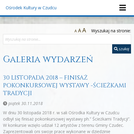
Ośrodek Kultury
w Czudcu
A
A
Wyszukaj na stronie:
A
szukaj
Galeria wydarzeń
30 LISTOPADA 2018 – FINISAŻ
POKONKURSOWEJ WYSTAWY -ŚCIEŻKAMI
TRADYCJI
piątek 30.11.2018
W dniu 30 listopada 2018 r. w sali Ośrodka Kultury w Czudcu
odbył się finisaż pokonkursowej wystawy ph.” Ścieżkami Tradycji”.
W konkursie wzięło udział 12 artystów z terenu Gminy Czudec.
Zaprezentowali oni swoje prace wykonane w dziedzinie