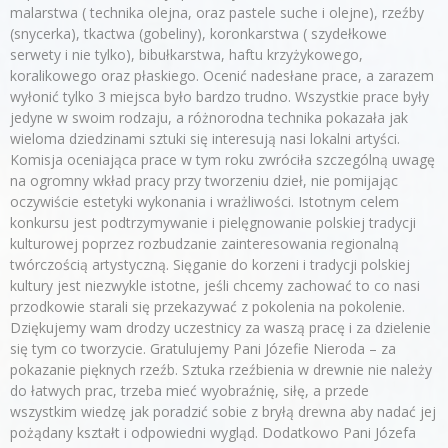
malarstwa ( technika olejna, oraz pastele suche i olejne), rzeźby
(snycerka), tkactwa (gobeliny), koronkarstwa ( szydełkowe
serwety i nie tylko), bibułkarstwa, haftu krzyżykowego,
koralikowego oraz płaskiego. Ocenić nadesłane prace, a zarazem
wyłonić tylko 3 miejsca było bardzo trudno. Wszystkie prace były
jedyne w swoim rodzaju, a różnorodna technika pokazała jak
wieloma dziedzinami sztuki się interesują nasi lokalni artyści.
Komisja oceniająca prace w tym roku zwróciła szczególną uwagę
na ogromny wkład pracy przy tworzeniu dzieł, nie pomijając
oczywiście estetyki wykonania i wrażliwości. Istotnym celem
konkursu jest podtrzymywanie i pielęgnowanie polskiej tradycji
kulturowej poprzez rozbudzanie zainteresowania regionalną
twórczością artystyczną. Sięganie do korzeni i tradycji polskiej
kultury jest niezwykle istotne, jeśli chcemy zachować to co nasi
przodkowie starali się przekazywać z pokolenia na pokolenie.
Dziękujemy wam drodzy uczestnicy za waszą pracę i za dzielenie
się tym co tworzycie. Gratulujemy Pani Józefie Nieroda – za
pokazanie pięknych rzeźb. Sztuka rzeźbienia w drewnie nie należy
do łatwych prac, trzeba mieć wyobraźnię, siłę, a przede
wszystkim wiedzę jak poradzić sobie z bryłą drewna aby nadać jej
pożądany kształt i odpowiedni wygląd. Dodatkowo Pani Józefa