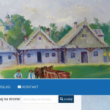
SŁUGI
KONTAKT
j na stronie:
szukaj