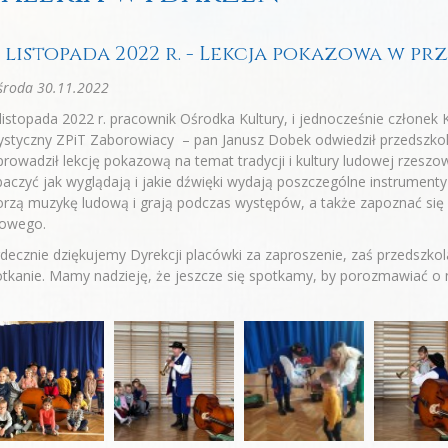
9 listopada 2022 r. - Lekcja pokazowa w 
środa 30.11.2022
listopada 2022 r. pracownik Ośrodka Kultury, i jednocześnie członek
ystyczny ZPiT Zaborowiacy – pan Janusz Dobek odwiedził przedszko
rowadził lekcję pokazową na temat tradycji i kultury ludowej rzeszo
aczyć jak wyglądają i jakie dźwięki wydają poszczególne instrument
rzą muzykę ludową i grają podczas występów, a także zapoznać się
dowego.
decznie dziękujemy Dyrekcji placówki za zaproszenie, zaś przedsz
tkanie. Mamy nadzieję, że jeszcze się spotkamy, by porozmawiać o 