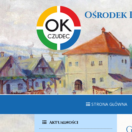
Ośrodek 
STRONA GŁÓWNA
Aktualności
G