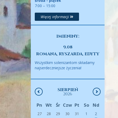
środa - piątek
7:00 – 15:00
Więcej informacji
IMIENINY:
9.08
ROMANA, RYSZARDA, EDYTY
Wszystkim solenizantom składamy
najserdeczniejsze życzenia!
SIERPIEŃ
2026
Pn
Wt
Śr
Czw
Pt
So
Nd
27
28
29
30
31
1
2