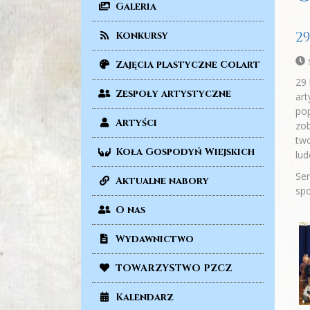
Galeria
2
Konkursy
Zajęcia plastyczne Colart
29 
Zespoły artystyczne
art
pop
Artyści
zob
two
Koła Gospodyń Wiejskich
lu
Ser
Aktualne nabory
spo
O nas
Wydawnictwo
TOWARZYSTWO PZCZ
Kalendarz