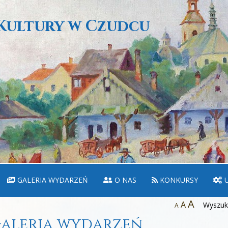
Kultury w Czudcu
GALERIA WYDARZEŃ
O NAS
KONKURSY
U
A
A
Wyszuka
A
aleria wydarzeń