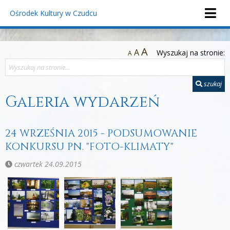
Ośrodek Kultury
w Czudcu
A
A
Wyszukaj na stronie:
A
szukaj
Galeria wydarzeń
24 WRZEŚNIA 2015 - PODSUMOWANIE
KONKURSU PN. "FOTO-KLIMATY"
czwartek 24.09.2015