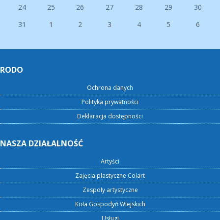
24
25
26
27
28
29
30
31
1
2
3
4
5
6
RODO
Ochrona danych
Polityka prywatności
Deklaracja dostępności
NASZA DZIAŁALNOŚĆ
Artyści
Zajęcia plastyczne Colart
Zespoły artystyczne
Koła Gospodyń Wiejskich
Usługi