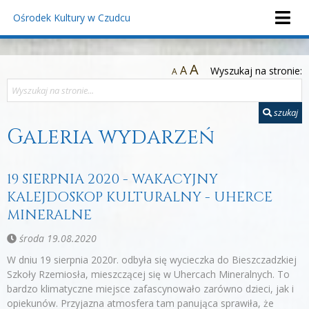
Ośrodek Kultury
w Czudcu
A
A
Wyszukaj na stronie:
A
szukaj
Galeria wydarzeń
19 SIERPNIA 2020 - WAKACYJNY
KALEJDOSKOP KULTURALNY - UHERCE
MINERALNE
środa 19.08.2020
W dniu 19 sierpnia 2020r. odbyła się wycieczka do Bieszczadzkiej
Szkoły Rzemiosła, mieszczącej się w Uhercach Mineralnych. To
bardzo klimatyczne miejsce zafascynowało zarówno dzieci, jak i
opiekunów. Przyjazna atmosfera tam panująca sprawiła, że