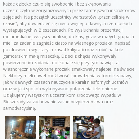
każde dziecko czuło się swobodnie i bez skrępowania
uczestniczyło w zorganizowanych przez tamtejszych instruktorów
zajęciach. Na początek uczestnicy warsztatów „przenieśli się w
czasie”, aby dowiedzieć się nieco więcej o dawnych rzemiosłach
występujących w Bieszczadach. Po wysłuchaniu prezentacji
multimedialnej wszyscy udali się do klas, gdzie w małych grupach
mieli za zadanie zagnieść ciasto na własnego proziaka, napisać
pozdrowienia wg starych zasad kaligrafii oraz zrobić na kole
garncarskim małą miseczkę. Dzieci z chęcią wykonywały
powierzone im zadania, doskonale się przy tym bawiąc, a
własnoręcznie wykonane proziaki smakowały najlepiej na świecie.
Niektórzy mieli nawet możliwość sprawdzenia w formie zabawy,
jak w dawnych czasach nauczyciele karali niesfornych uczniów
oraz w jaki sposób wykonywano połączenia telefoniczne.
Dziękujemy wszystkim uczestnikom środowego wypadu w
Bieszczady za zachowanie zasad bezpieczeństwa oraz
samodyscyplinę.