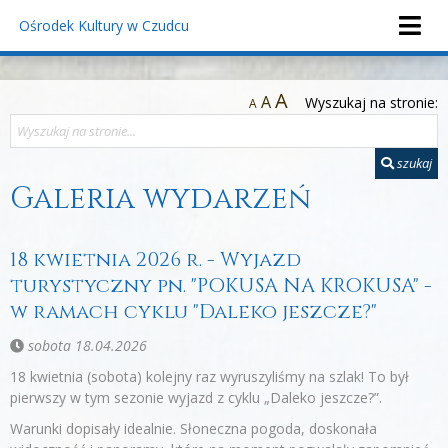
Ośrodek Kultury
w Czudcu
A
A
Wyszukaj na stronie:
A
szukaj
Galeria wydarzeń
18 kwietnia 2026 r. - Wyjazd
turystyczny pn. "POKUSA NA KROKUSA" -
w ramach cyklu "Daleko jeszcze?"
sobota 18.04.2026
18 kwietnia (sobota) kolejny raz wyruszyliśmy na szlak! To był
pierwszy w tym sezonie wyjazd z cyklu „Daleko jeszcze?”.
Warunki dopisały idealnie. Słoneczna pogoda, doskonała