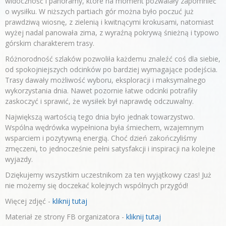
widoczność i panoramy, które na moment pozwalały zapomnieć
o wysiłku. W niższych partiach gór można było poczuć już
prawdziwą wiosnę, z zielenią i kwitnącymi krokusami, natomiast
wyżej nadal panowała zima, z wyraźną pokrywą śnieżną i typowo
górskim charakterem trasy.
Różnorodność szlaków pozwoliła każdemu znaleźć coś dla siebie,
od spokojniejszych odcinków po bardziej wymagające podejścia.
Trasy dawały możliwość wyboru, eksploracji i maksymalnego
wykorzystania dnia. Nawet pozornie łatwe odcinki potrafiły
zaskoczyć i sprawić, że wysiłek był naprawdę odczuwalny.
Największą wartością tego dnia było jednak towarzystwo.
Wspólna wędrówka wypełniona była śmiechem, wzajemnym
wsparciem i pozytywną energią. Choć dzień zakończyliśmy
zmęczeni, to jednocześnie pełni satysfakcji i inspiracji na kolejne
wyjazdy.
Dziękujemy wszystkim uczestnikom za ten wyjątkowy czas! Już
nie możemy się doczekać kolejnych wspólnych przygód!
Więcej zdjęć -
kliknij tutaj
Materiał ze strony FB organizatora -
kliknij tutaj