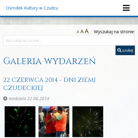
Ośrodek Kultury
w Czudcu
A
A
Wyszukaj na stronie:
A
szukaj
Galeria wydarzeń
22 CZERWCA 2014 - DNI ZIEMI
CZUDECKIEJ
niedziela 22.06.2014