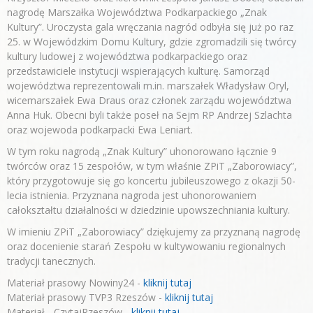
nagrodę Marszałka Województwa Podkarpackiego „Znak
Kultury”. Uroczysta gala wręczania nagród odbyła się już po raz
25. w Wojewódzkim Domu Kultury, gdzie zgromadzili się twórcy
kultury ludowej z województwa podkarpackiego oraz
przedstawiciele instytucji wspierających kulturę. Samorząd
województwa reprezentowali m.in. marszałek Władysław Oryl,
wicemarszałek Ewa Draus oraz członek zarządu województwa
Anna Huk. Obecni byli także poseł na Sejm RP Andrzej Szlachta
oraz wojewoda podkarpacki Ewa Leniart.
W tym roku nagrodą „Znak Kultury” uhonorowano łącznie 9
twórców oraz 15 zespołów, w tym właśnie ZPiT „Zaborowiacy”,
który przygotowuje się go koncertu jubileuszowego z okazji 50-
lecia istnienia. Przyznana nagroda jest uhonorowaniem
całokształtu działalności w dziedzinie upowszechniania kultury.
W imieniu ZPiT „Zaborowiacy” dziękujemy za przyznaną nagrodę
oraz docenienie starań Zespołu w kultywowaniu regionalnych
tradycji tanecznych.
Materiał prasowy Nowiny24 -
kliknij tutaj
Materiał prasowy TVP3 Rzeszów -
kliknij tutaj
Materiał - CzytajRzeszów -
kliknij tutaj