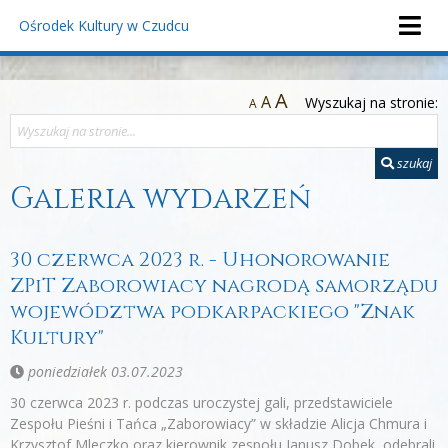
Ośrodek Kultury
w Czudcu
A
A
Wyszukaj na stronie:
A
szukaj
Galeria wydarzeń
30 czerwca 2023 r. - Uhonorowanie
ZPiT Zaborowiacy nagrodą samorządu
województwa podkarpackiego "Znak
Kultury"
poniedziałek 03.07.2023
30 czerwca 2023 r. podczas uroczystej gali, przedstawiciele
Zespołu Pieśni i Tańca „Zaborowiacy” w składzie Alicja Chmura i
Krzysztof Mleczko oraz kierownik zespołu Janusz Dobek, odebrali