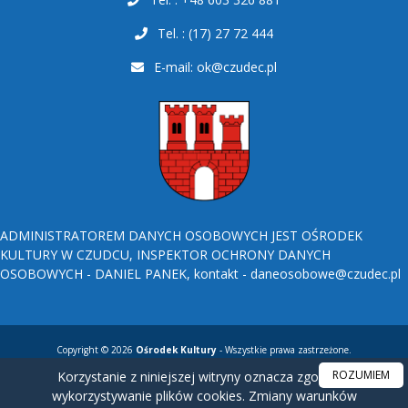
Tel. : (17) 27 72 444
E-mail:
ok@czudec.pl
ADMINISTRATOREM DANYCH OSOBOWYCH JEST OŚRODEK
KULTURY W CZUDCU, INSPEKTOR OCHRONY DANYCH
OSOBOWYCH - DANIEL PANEK, kontakt - daneosobowe@czudec.pl
Copyright © 2026
Ośrodek Kultury
- Wszystkie prawa zastrzeżone.
ROZUMIEM
Korzystanie z niniejszej witryny oznacza zgodę na
wykorzystywanie plików cookies. Zmiany warunków