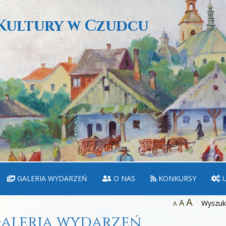
Kultury w Czudcu
GALERIA WYDARZEŃ
O NAS
KONKURSY
U
A
A
Wyszuka
A
aleria wydarzeń