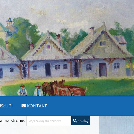
SŁUGI
KONTAKT
j na stronie:
szukaj