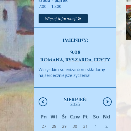
środa - piątek
7:00 – 15:00
Więcej informacji
IMIENINY:
9.08
ROMANA, RYSZARDA, EDYTY
Wszystkim solenizantom składamy
najserdeczniejsze życzenia!
SIERPIEŃ
2026
Pn
Wt
Śr
Czw
Pt
So
Nd
27
28
29
30
31
1
2