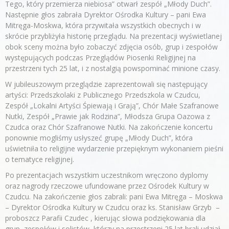
Tego, który przemierza niebiosa” otwarł zespół „Młody Duch”.
Następnie głos zabrała Dyrektor Ośrodka Kultury – pani Ewa
Mitręga-Moskwa, która przywitała wszystkich obecnych i w
skrócie przybliżyła historię przeglądu. Na prezentacji wyświetlanej
obok sceny można było zobaczyć zdjęcia osób, grup i zespołów
występujących podczas Przeglądów Piosenki Religijnej na
przestrzeni tych 25 lat, i z nostalgią powspominać minione czasy.
W jubileuszowym przeglądzie zaprezentowali się następujący
artyści: Przedszkolaki z Publicznego Przedszkola w Czudcu,
Zespół „Lokalni Artyści Śpiewają i Grają”, Chór Małe Szafranowe
Nutki, Zespół „Prawie jak Rodzina”, Młodsza Grupa Oazowa z
Czudca oraz Chór Szafranowe Nutki. Na zakończenie koncertu
ponownie mogliśmy usłyszeć grupę „Młody Duch”, która
uświetniła to religijne wydarzenie przepięknym wykonaniem pieśni
o tematyce religijnej.
Po prezentacjach wszystkim uczestnikom wręczono dyplomy
oraz nagrody rzeczowe ufundowane przez Ośrodek Kultury w
Czudcu. Na zakończenie głos zabrali: pani Ewa Mitręga – Moskwa
– Dyrektor Ośrodka Kultury w Czudcu oraz ks. Stanisław Grzyb –
proboszcz Parafii Czudec , kierując słowa podziękowania dla
grup, zespołów i solistów, którzy na przestrzeni 25 lat brali udział