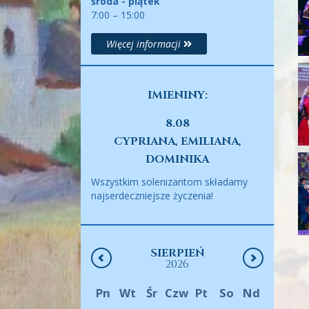
środa - piątek
7:00 – 15:00
Więcej informacji
IMIENINY:
8.08
CYPRIANA, EMILIANA,
DOMINIKA
Wszystkim solenizantom składamy
najserdeczniejsze życzenia!
SIERPIEŃ
2026
Pn
Wt
Śr
Czw
Pt
So
Nd