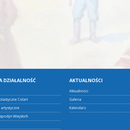
A DZIAŁALNOŚĆ
AKTUALNOŚCI
Aktualności
plastyczne Colart
Galeria
 artystyczne
Kalendarz
spodyń Wiejskich