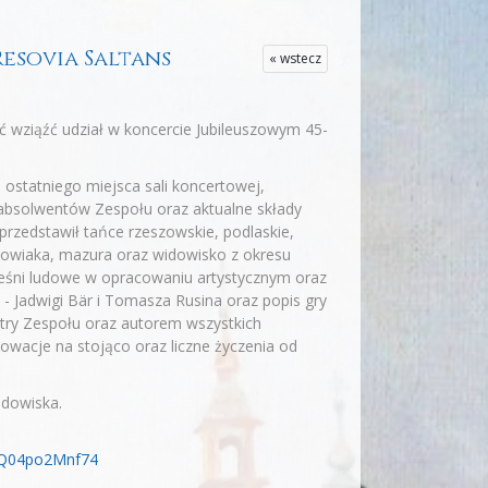
Resovia Saltans
« wstecz
ć wziąźć udział w koncercie Jubileuszowym 45-
o ostatniego miejsca sali koncertowej,
 absolwentów Zespołu oraz aktualne składy
przedstawił tańce rzeszowskie, podlaskie,
akowiaka, mazura oraz widowisko z okresu
pieśni ludowe w opracowaniu artystycznym oraz
 - Jadwigi Bär i Tomasza Rusina oraz popis gry
stry Zespołu oraz autorem wszystkich
acje na stojąco oraz liczne życzenia od
idowiska.
=Q04po2Mnf74