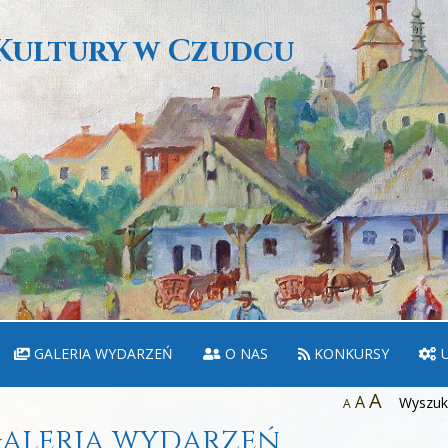
Kultury w Czudcu
GALERIA WYDARZEŃ
O NAS
KONKURSY
U
A
A
Wyszuka
A
aleria wydarzeń