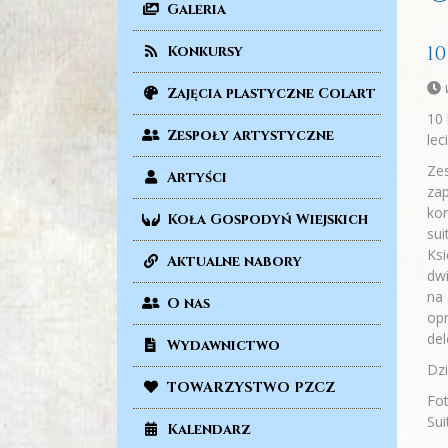
Galeria
1
Konkursy
Zajęcia plastyczne Colart
10 
Zespoły artystyczne
lec
Zes
Artyści
zap
kon
Koła Gospodyń Wiejskich
sui
Ksi
Aktualne nabory
dwi
na 
O nas
op
del
Wydawnictwo
Dzi
TOWARZYSTWO PZCZ
Fot
Sui
Kalendarz