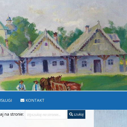
SŁUGI
KONTAKT
j na stronie:
szukaj