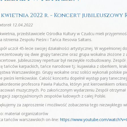
0 kwietnia 2022 r. - Koncert jubileuszowy 
wtorek 12.04.2022
kwietnia, przedstawiciele Ośrodka Kultury w Czudcu mieli przyjemnoś
ia istnienia Zespołu Pieśni i Tańca Resovia Saltans.
pół uczcił 45-lecie swojej działalności artystycznej. W wypełnionej d
rezentowały się dwie grupy taneczne oraz grupa wokalna złożone z
certowe. Jubileuszowy repertuar był niezwykle rozbudowany. Zespół 
tę tańców karpackich, tańce narodowe tj.: kujawiaka z oberkiem, kr
ęstwa Warszawskiego. Grupy wokalne oraz soliści wykonali polskie 
e pieśni łemkowskie. Całość koncertu dopełnił występ pary tanecznej
akordeonie profesora Pawła Palucha, któryn jest kierownikiem orkie
racowań muzycznych. Po zakończonym wydarzeniu Zespół otrzymał ow
egacji zaprzyjaźnionych zespołów ludowych z całej Polski.
ękujemy za zaproszenie i możliwość zobaczenia tego niezwykłego w
o: materiał organizatorów
ta tańców warszawskich on-line:
https://www.youtube.com/watch?v