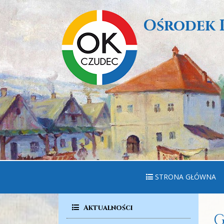
Ośrodek 
STRONA GŁÓWNA
Aktualności
G