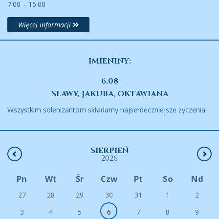
7:00 – 15:00
Więcej informacji
IMIENINY:
6.08
SLAWY, JAKUBA, OKTAWIANA
Wszystkim solenizantom składamy najserdeczniejsze życzenia!
SIERPIEŃ
2026
Pn
Wt
Śr
Czw
Pt
So
Nd
27
28
29
30
31
1
2
3
4
5
6
7
8
9