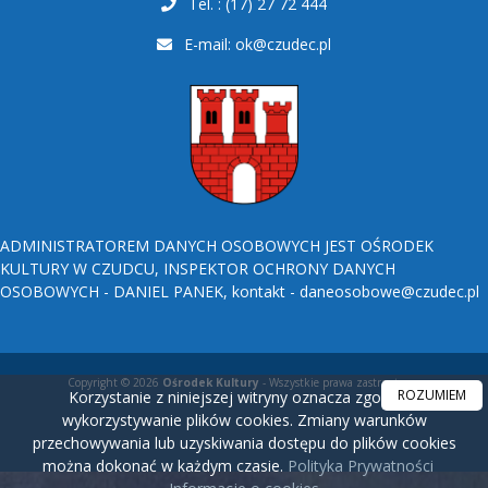
Tel. : (17) 27 72 444
E-mail:
ok@czudec.pl
ADMINISTRATOREM DANYCH OSOBOWYCH JEST OŚRODEK
KULTURY W CZUDCU, INSPEKTOR OCHRONY DANYCH
OSOBOWYCH - DANIEL PANEK, kontakt - daneosobowe@czudec.pl
Copyright © 2026
Ośrodek Kultury
- Wszystkie prawa zastrzeżone.
ROZUMIEM
Korzystanie z niniejszej witryny oznacza zgodę na
wykorzystywanie plików cookies. Zmiany warunków
przechowywania lub uzyskiwania dostępu do plików cookies
można dokonać w każdym czasie.
Polityka Prywatności