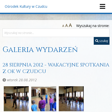
Ośrodek Kultury
w Czudcu
A
A
Wyszukaj na stronie:
A
szukaj
Galeria wydarzeń
28 SIERPNIA 2012 - WAKACYJNE SPOTKANIA
Z OK W CZUDCU
wtorek 28.08.2012