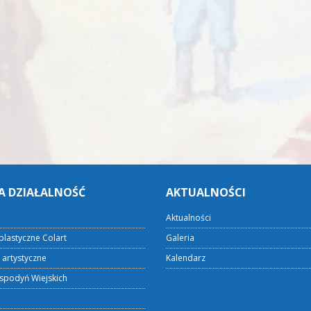
A DZIAŁALNOŚĆ
AKTUALNOŚCI
Aktualności
plastyczne Colart
Galeria
 artystyczne
Kalendarz
spodyń Wiejskich