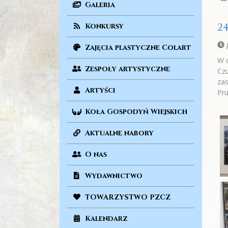
Galeria
2
Konkursy
p
Zajęcia plastyczne Colart
W d
Zespoły artystyczne
Czu
zas
Artyści
Pru
Koła Gospodyń Wiejskich
Aktualne nabory
O nas
Wydawnictwo
TOWARZYSTWO PZCZ
Kalendarz