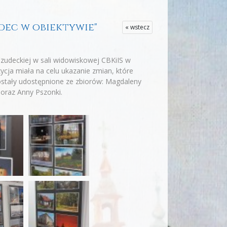
udec w obiektywie"
« wstecz
zudeckiej w sali widowiskowej CBKiIS w
cja miała na celu ukazanie zmian, które
 zostały udostępnione ze zbiorów: Magdaleny
 oraz Anny Pszonki.