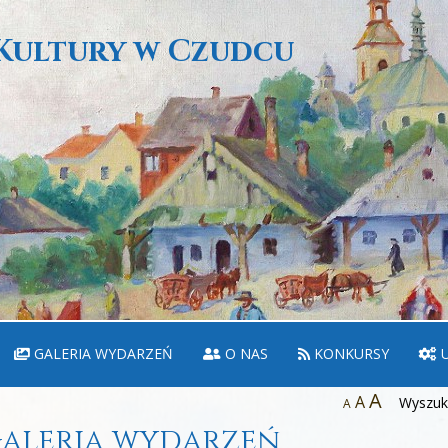
Kultury w Czudcu
GALERIA WYDARZEŃ
O NAS
KONKURSY
U
A
A
Wyszuka
A
aleria wydarzeń