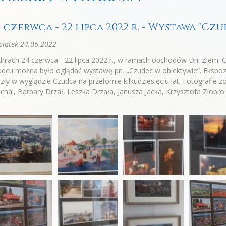
4 czerwca - 22 lipca 2022 r. - Wystawa "Cz
iątek 24.06.2022
niach 24 czerwca - 22 lipca 2022 r., w ramach obchodów Dni Ziemi C
dcu można było oglądać wystawę pn. „Czudec w obiektywie”. Ekspozy
zły w wyglądzie Czudca na przełomie kilkudziesięciu lat. Fotografie
cnal, Barbary Drzał, Leszka Drzała, Janusza Jacka, Krzysztofa Ziobro