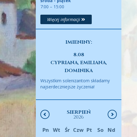
środa - piątek
7:00 – 15:00
Więcej informacji
IMIENINY:
8.08
CYPRIANA, EMILIANA,
DOMINIKA
Wszystkim solenizantom składamy
najserdeczniejsze życzenia!
SIERPIEŃ
2026
Pn
Wt
Śr
Czw
Pt
So
Nd