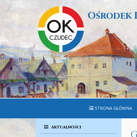
Ośrodek 
STRONA GŁÓWNA
Aktualności
G