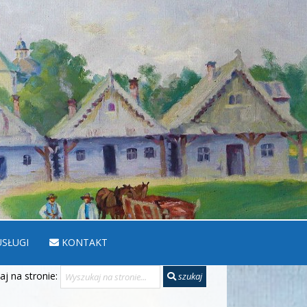
SŁUGI
KONTAKT
j na stronie:
szukaj