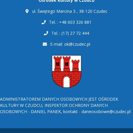
Ośrodek Kultury w Czudcu
ul. Świętego Marcina 3 , 38-120 Czudec
Tel. : +48 603 326 881
Tel. : (17) 27 72 444
E-mail:
ok@czudec.pl
ADMINISTRATOREM DANYCH OSOBOWYCH JEST OŚRODEK
KULTURY W CZUDCU, INSPEKTOR OCHRONY DANYCH
OSOBOWYCH - DANIEL PANEK, kontakt - daneosobowe@czudec.pl