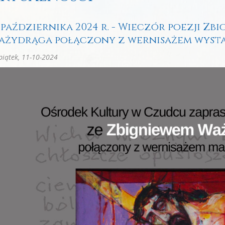
7 października 2024 r. - Wieczór poezji Zb
ażydrąga połączony z wernisażem wysta
iątek, 11-10-2024