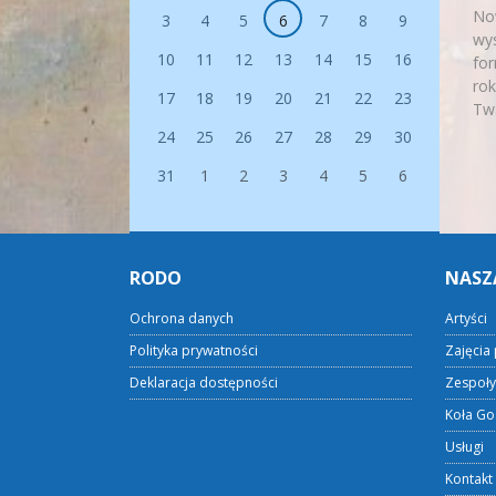
Now
3
4
5
6
7
8
9
wys
10
11
12
13
14
15
16
for
rok
17
18
19
20
21
22
23
Tw
24
25
26
27
28
29
30
31
1
2
3
4
5
6
RODO
NASZ
Ochrona danych
Artyści
Polityka prywatności
Zajęcia 
Deklaracja dostępności
Zespoły
Koła Go
Usługi
Kontakt