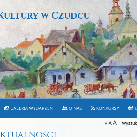
Kultury w Czudcu
GALERIA WYDARZEŃ
O NAS
KONKURSY
U
A
A
Wyszuka
A
ktualności