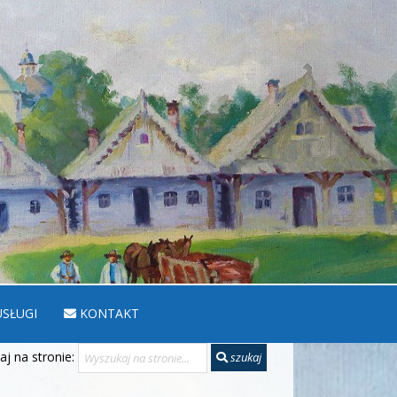
SŁUGI
KONTAKT
j na stronie:
szukaj