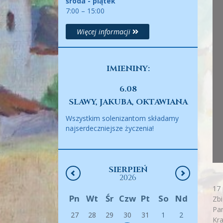
środa - piątek
7:00 – 15:00
Więcej informacji
IMIENINY:
6.08
SLAWY, JAKUBA, OKTAWIANA
Wszystkim solenizantom składamy
najserdeczniejsze życzenia!
SIERPIEŃ
2026
17 
Pn
Wt
Śr
Czw
Pt
So
Nd
Zbi
Pan
27
28
29
30
31
1
2
Kra