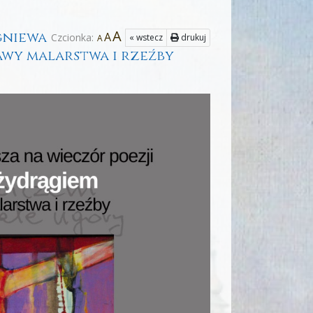
A
igniewa
A
Czcionka:
« wstecz
drukuj
A
wy malarstwa i rzeźby