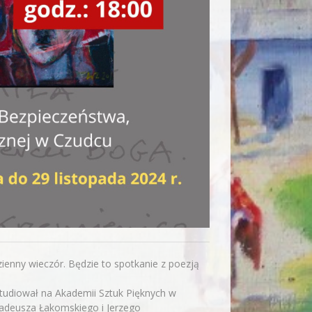
zienny wieczór. Będzie to spotkanie z poezją
tudiował na Akademii Sztuk Pięknych w
Tadeusza Łakomskiego i Jerzego