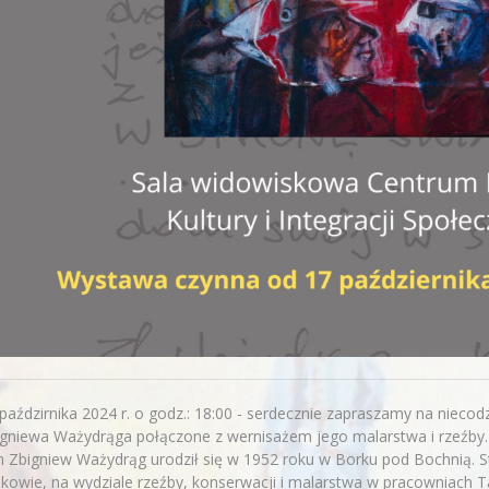
paździrnika 2024 r. o godz.: 18:00 - serdecznie zapraszamy na niecod
gniewa Ważydrąga połączone z wernisażem jego malarstwa i rzeźby.
 Zbigniew Ważydrąg urodził się w 1952 roku w Borku pod Bochnią. S
kowie, na wydziale rzeźby, konserwacji i malarstwa w pracowniach 