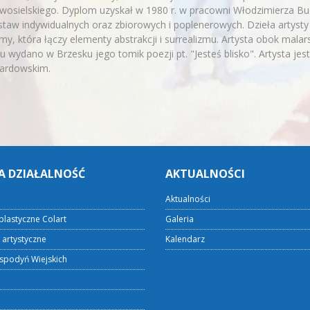
osielskiego. Dyplom uzyskał w 1980 r. w pracowni Włodzimierza Bu
taw indywidualnych oraz zbiorowych i poplenerowych. Dzieła artysty 
my, która łączy elementy abstrakcji i surrealizmu. Artysta obok mala
u wydano w Brzesku jego tomik poezji pt. "Jesteś blisko". Artysta je
ardowskim.
A DZIAŁALNOŚĆ
AKTUALNOŚCI
Aktualności
plastyczne Colart
Galeria
 artystyczne
Kalendarz
spodyń Wiejskich