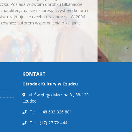
czka. Posiada w swoim dorobku kilkanaście
charakteryzują się ekspresją czystego koloru i
rstwa zajmuje się rzeźbą oraz poezją. W 2004
st również autorem wspomnienia o ks. Janie
KONTAKT
Ośrodek Kultury w Czudcu
ul. Świętego Marcina 3 , 38-120
Czudec
Tel. : +48 603 326 881
Tel. : (17) 27 72 444