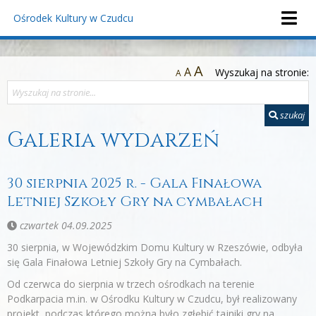
Ośrodek Kultury
w Czudcu
A
A
Wyszukaj na stronie:
A
szukaj
Galeria wydarzeń
30 sierpnia 2025 r. - Gala Finałowa
Letniej Szkoły Gry na cymbałach
czwartek 04.09.2025
30 sierpnia, w Wojewódzkim Domu Kultury w Rzeszówie, odbyła
się Gala Finałowa Letniej Szkoły Gry na Cymbałach.
Od czerwca do sierpnia w trzech ośrodkach na terenie
Podkarpacia m.in. w Ośrodku Kultury w Czudcu, był realizowany
projekt, podczas którego można było zgłębić tajniki gry na