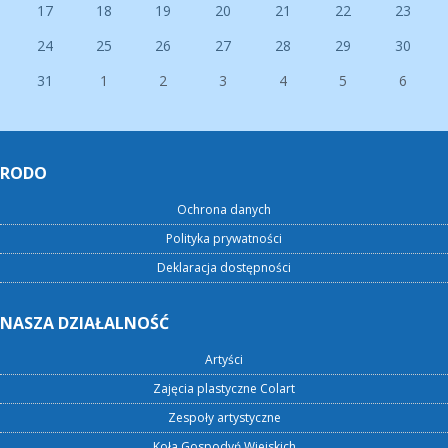
17
18
19
20
21
22
23
24
25
26
27
28
29
30
31
1
2
3
4
5
6
RODO
Ochrona danych
Polityka prywatności
Deklaracja dostępności
NASZA DZIAŁALNOŚĆ
Artyści
Zajęcia plastyczne Colart
Zespoły artystyczne
Koła Gospodyń Wiejskich