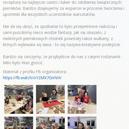
recepturę na najlepsze ciasto i lukier do zdobienia świątecznych
pierników. Bardzo dziękujemy za wsparcie w procesie tworzenia i
upominki dla wszystkich uczestników warsztatów.
Nie da się ukryć, że spotkanie to było przepełnione radością i
sami puściliśmy nieco wodze fantazji. Jak się okazało, z
niektórych piernikowych choinek powstały także wulkany, z
których wylewała się lawa - to się nazywa kreatywne podejście.
Bardzo się cieszymy, że przybyliście do nas z całymi rodzinami!
Miło było Was gościć.
Materiał z profilu FB organizatora:
https://fb.watch/oY2MX7GnNH/